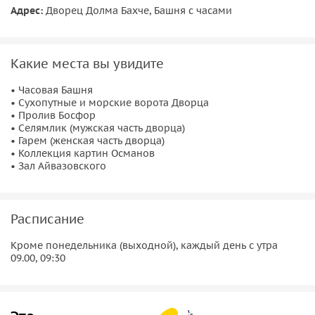
жизни трех султанов: Абдулмеджида, Абдулазиза и
Адрес:
Дворец Долма Бахче, Башня с часами
Абдулхамида, их деяниях и роковых ошибках. Дворец
также служил летней резиденцией первого президента
Турции Мустафы Кемаля Ататюрка. Мы обсудим
интриги
Какие места вы увидите
гарема
, количество наложниц и евнухов у Абдулазиза, а
также его загадочную смерть после свержения.
Картинная
• Часовая Башня
галерея
расскажет об Османской империи, войнах и
• Сухопутные и морские ворота Дворца
• Пролив Босфор
архитектурных шедеврах, а
зал Айвазовского
впечатлит
• Селямлик (мужская часть дворца)
бурными морскими пейзажами и уголками мира, которые
• Гарем (женская часть дворца)
вдохновляли великого художника.
• Коллекция картин Османов
• Зал Айвазовского
Расписание
Кроме понедельника (выходной), каждый день с утра
09.00, 09:30