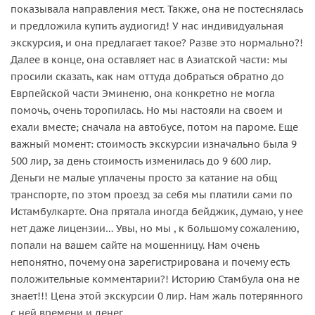
показывала направления мест. Также, она не постеснялась
и предложила купить аудиогид! У нас индивидуальная
экскурсия, и она предлагает такое? Разве это нормально?!
Далее в конце, она оставляет нас в Азиатской части: мы
просили сказать, как нам оттуда добраться обратно до
Еврпейской части Эминеню, она конкретно не могла
помочь, очень торопилась. Но мы настояли на своем и
ехали вместе; сначала на автобусе, потом на пароме. Еще
важный момент: стоимость экскурсии изначально была 9
500 лир, за день стоимость изменилась до 9 600 лир.
Деньги не малые уплачены просто за катание на общ
транспорте, по этом проезд за себя мы платили сами по
Истамбулкарте. Она прятала иногда бейджик, думаю, у нее
нет даже лицензии… Увы, но мы , к большому сожалению,
попали на вашем сайте на мошенницу. Нам очень
непонятно, почему она зарегистрирована и почему есть
положительные комментарии?! Историю Стамбула она не
знает!!! Цена этой экскурсии 0 лир. Нам жаль потерянного
с ней времени и денег.