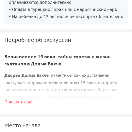
оплачиваются дополнительно.
• Оплата в турецких лирах или с нероссийских карт.
• На ребенка до 12 лет наличие паспорта обязательно.
Подробнее об экскурсии
Великолепие 19 века: тайны гарема и жизнь
султанов в Долма Бахче
Дворец Долма Бахче
, известный как «Хрустальная
шкатулка», поражает великолепием 19 века, историей
шести султанов и «золотой клеткой» гарема. Здесь вы
увидите шикарную
хрустальную лестницу
, множество
Показать ещё
переливающихся люстр, включая огромную люстру в
подарок от Королевы Виктории, а также изысканную
французскую мебель
. Погрузитесь в атмосферу,
Место начала
полюбуйтесь прекрасными интерьерами и узнайте о