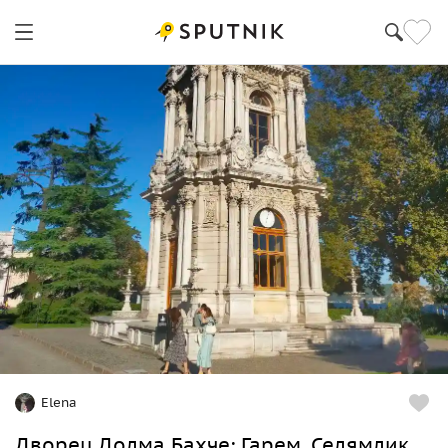
Elena
Дворец Долма Бахче: Гарем, Селямлик,