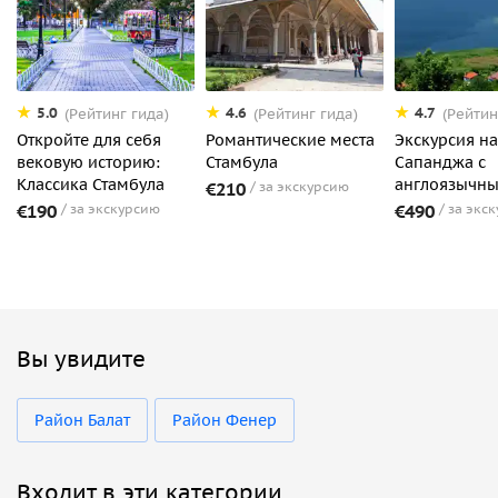
5.0
4.6
4.7
(Рейтинг гида)
(Рейтинг гида)
(Рейтин
Откройте для себя
Романтические места
Экскурсия на
вековую историю:
Стамбула
Сапанджа с
Классика Стамбула
англоязычн
€210
за экскурсию
€190
за экскурсию
€490
за экс
Вы увидите
Район Балат
Район Фенер
Входит в эти категории