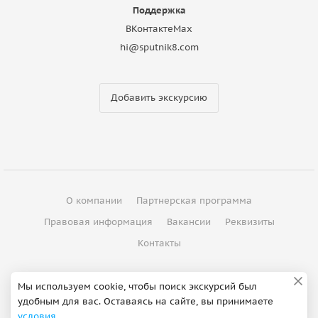
Поддержка
ВКонтакте
Max
hi@sputnik8.com
Добавить экскурсию
О компании
Партнерская программа
Правовая информация
Вакансии
Реквизиты
Контакты
©
2012 - 2026
ООО "Спутник"
Мы используем cookie, чтобы поиск экскурсий был
удобным для вас. Оставаясь на сайте, вы принимаете
Сделано в Петербурге
условия
.