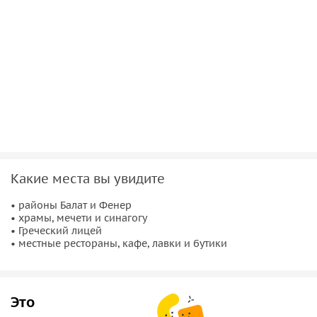
продолжают притягивать самых разных людей!
Мы пройдемся и увидим
синагогу Охрида, здание
Греческого лицея, церковь Марии Монгольской и
Богородицы Паммакаристы, Константинопольский
патриархат
, и, конечно, мечети! А после обязательно
зайдем выпить кофе или прикупить сувениры в
местных
лавочках.
Какие места вы увидите
• районы Балат и Фенер
• храмы, мечети и синагогу
• Греческий лицей
• местные рестораны, кафе, лавки и бутики
Это