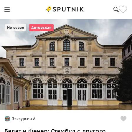
Стамбул
Не сезон
Авторская
Экскурсии А
Балат и Фенер: Стамбул с другого