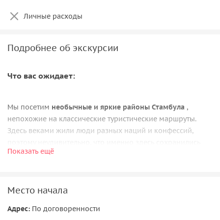
Личные расходы
Подробнее об экскурсии
Что вас ожидает:
Мы посетим
необычные и яркие районы Стамбула
,
непохожие на классические туристические маршруты.
Здесь веками жили люди разных наций и конфессий,
поэтому неудивительно, что именно здесь сохранились
Показать ещё
самые разные храмы: мечети, православные и армянские
церкви, а также старейшая синагога Стамбула.
Много воды с тех пор утекло, но старинные
домики
Место начала
Балата
с разноцветными фасадами и узкие улочки,
прячущие в своих закутках модные кофейни и арт-бутики
Адрес:
По договоренности