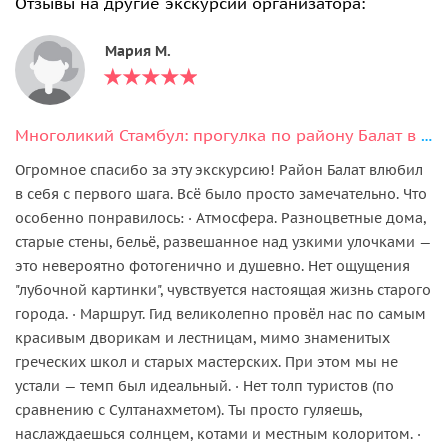
Отзывы на другие экскурсии организатора:
Мария М.
Многоликий Стамбул: прогулка по району Балат в мини-группе
Огромное спасибо за эту экскурсию! Район Балат влюбил
в себя с первого шага. Всё было просто замечательно. Что
особенно понравилось: · Атмосфера. Разноцветные дома,
старые стены, бельё, развешанное над узкими улочками —
это невероятно фотогенично и душевно. Нет ощущения
"лубочной картинки", чувствуется настоящая жизнь старого
города. · Маршрут. Гид великолепно провёл нас по самым
красивым дворикам и лестницам, мимо знаменитых
греческих школ и старых мастерских. При этом мы не
устали — темп был идеальный. · Нет толп туристов (по
сравнению с Султанахметом). Ты просто гуляешь,
наслаждаешься солнцем, котами и местным колоритом. ·