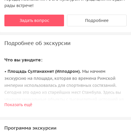
рады встрече!
Задать вопрос
Подробнее
Подробнее об экскурсии
Что вы увидите:
•
Площадь Султанахмет (Ипподром).
Мы начнем
экскурсию на площади, которая во времена Римской
империи использовалась для спортивных состязаний.
Сегодня это одно из старейших мест Стамбула. Здесь вы
увидите уникальные объекты с тысячелетней историей из
Показать ещё
разных частей света: греческие колонны, египетский
обелиск и немецкий фонтан.
•
Храм Святой Софии.
Далее мы познакомимся с главным
Программа экскурсии