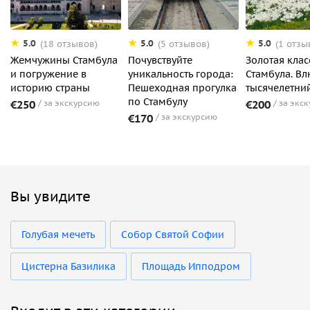
5.0
5.0
5.0
(18 отзывов)
(5 отзывов)
(1 отзы
Жемчужины Стамбула
Почувствуйте
Золотая клас
и погружение в
уникальность города:
Стамбула. Вл
историю страны
Пешеходная прогулка
тысячелетни
по Стамбулу
€250
за экскурсию
€200
за экс
€170
за экскурсию
Вы увидите
Голубая мечеть
Собор Святой Софии
Цистерна Базилика
Площадь Ипподром