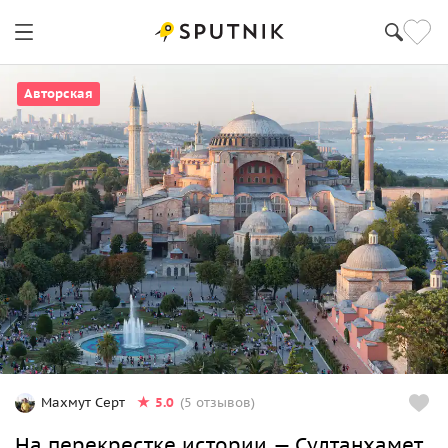
Авторская
5.0
Махмут Серт
(5 отзывов)
На перекрестке истории — Султанхамет