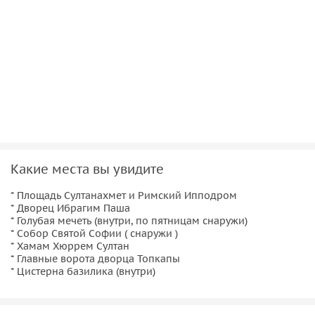
• Для посещения храмов женщинам нужно взять платок и
позаботиться об одежде, закрывающей руки.
• Экскурсия пешеходная, поэтому позаботьтесь об
удобной обуви.
Какие места вы увидите
* Площадь Султанахмет и Римский Ипподром
* Дворец Ибрагим Паша
* Голубая мечеть (внутри, по пятницам снаружи)
* Собор Святой Софии ( снаружи )
* Хамам Хюррем Султан
* Главные ворота дворца Топкапы
* Цистерна базилика (внутри)