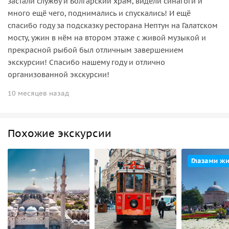
застали службу и Болгарский храм, видели синагоги и
много ещё чего, поднимались и спускались! И ещё
спасибо году за подсказку ресторана Нептун на Галатском
мосту, ужин в нём на втором этаже с живой музыкой и
прекрасной рыбой был отличным завершением
экскурсии! Спасибо нашему году и отлично
организованной экскурсии!
10 месяцев назад
Похожие экскурсии
Глазами ж