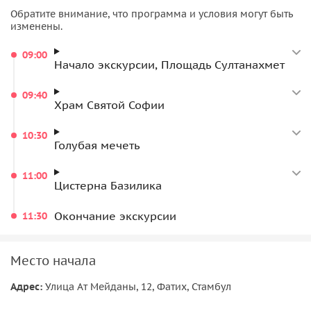
храмом Древней Византии, его необычной архитектурой.
Обратите внимание, что программа и условия могут быть
Мы осмотром здание снаружи без посещения Храма.
изменены.
•
Голубая мечеть.
Полюбуемся произведением ещё
09:00
одного архитектурного искусства — как снаружи, так и
Начало экскурсии, Площадь Султанахмет
изнутри. На примере мечети вы рассмотрите черты
византийского и османского стилей. И узнаете о
09:40
Храм Святой Софии
богатейшей отделке памятника 17 века.
10:30
•
Цистерна Базилика.
В завершение спустимся в
Голубая мечеть
удивительный мир подземных резервуаров. Эти
сооружения, пожалуй, самая мистическая
11:00
Цистерна Базилика
достопримечательность города. Полумрак, подсветка
резных колонн, голова медузы — и история комплекса,
Окончание экскурсии
11:30
уходящая вглубь веков.
Важная информация:
Место начала
Адрес:
Улица Ат Мейданы, 12, Фатих, Стамбул
• Билет в Цистерну Базилику — 2250 лир/чел.