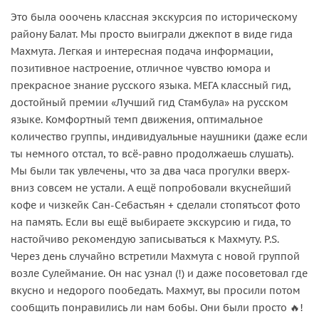
Это была ооочень классная экскурсия по историческому
району Балат. Мы просто выиграли джекпот в виде гида
Махмута. Легкая и интересная подача информации,
позитивное настроение, отличное чувство юмора и
прекрасное знание русского языка. МЕГА классный гид,
достойный премии «Лучший гид Стамбула» на русском
языке. Комфортный темп движения, оптимальное
количество группы, индивидуальные наушники (даже если
ты немного отстал, то всё-равно продолжаешь слушать).
Мы были так увлечены, что за два часа прогулки вверх-
вниз совсем не устали. А ещё попробовали вкуснейший
кофе и чизкейк Сан-Себастьян + сделали стопятьсот фото
на память. Если вы ещё выбираете экскурсию и гида, то
настойчиво рекомендую записываться к Махмуту. P.S.
Через день случайно встретили Махмута с новой группой
возле Сулеймание. Он нас узнал (!) и даже посоветовал где
вкусно и недорого пообедать. Махмут, вы просили потом
сообщить понравились ли нам бобы. Они были просто 🔥!