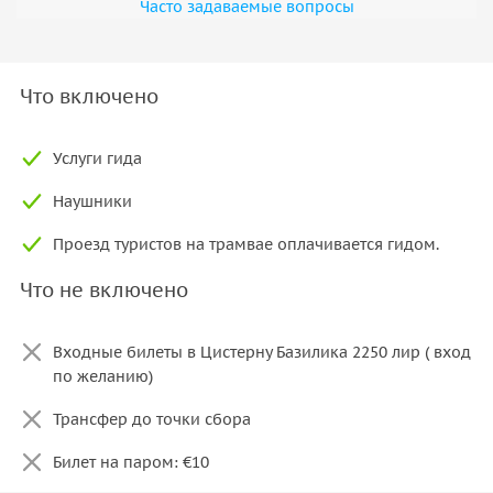
Часто задаваемые вопросы
включает знакомство со Стамбульским университетом.
Маршрут через дворец Топкапы к мосту Галата
Помимо основных достопримечательностей, маршрут
Что включено
проходит через дворец Топкапы. Далее прогулка ведёт к
мосту Галата и набережной, где показывают морскую
жизнь Стамбула и торговые районы города.
Услуги гида
В зависимости от дня и времени проведения экскурсии, а
Наушники
также графика работы объектов, некоторые
Проезд туристов на трамвае оплачивается гидом.
достопримечательности могут быть недоступны для
посещения.
Что не включено
Входные билеты в Цистерну Базилика 2250 лир ( вход
по желанию)
Трансфер до точки сбора
Билет на паром: €10