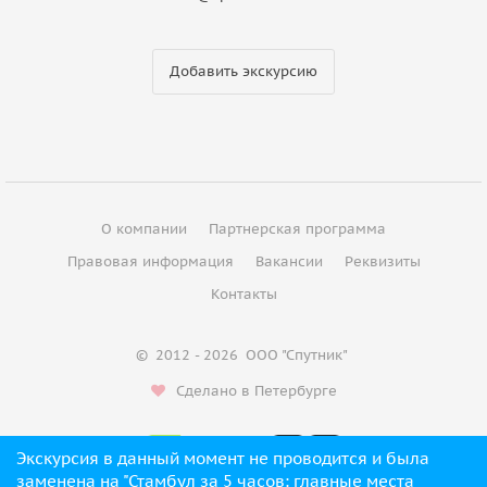
Добавить экскурсию
О компании
Партнерская программа
Правовая информация
Вакансии
Реквизиты
Контакты
©
2012 - 2026
ООО "Спутник"
Сделано в Петербурге
Экскурсия в данный момент не проводится и была
от €32
заменена на "Стамбул за 5 часов: главные места
Проверить даты