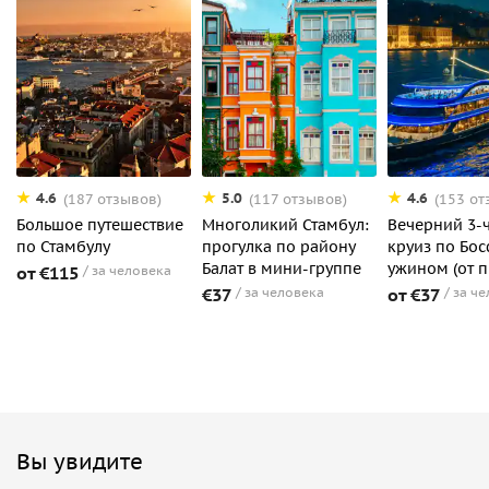
4.6
5.0
4.6
(187 отзывов)
(117 отзывов)
(153 от
Большое путешествие
Многоликий Стамбул:
Вечерний 3-
по Стамбулу
прогулка по району
круиз по Бос
Балат в мини-группе
ужином (от п
от €115
за человека
€37
за человека
от €37
за ч
Вы увидите