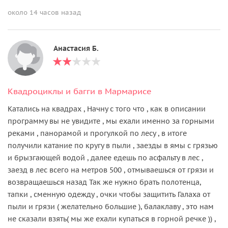
около 14 часов назад
Анастасия Б.
Квадроциклы и багги в Мармарисе
Катались на квадрах , Начну с того что , как в описании
программу вы не увидите , мы ехали именно за горными
реками , панорамой и прогулкой по лесу , в итоге
получили катание по кругу в пыли , заезды в ямы с грязью
и брызгающей водой , далее едешь по асфальту в лес ,
заезд в лес всего на метров 500 , отмываешься от грязи и
возвращаешься назад Так же нужно брать полотенца,
тапки , сменную одежду , очки чтобы защитить Галаха от
пыли и грязи ( желательно большие ), балаклаву , это нам
не сказали взять( мы же ехали купаться в горной речке )) ,