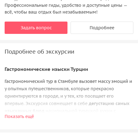
Профессиональные гиды, удобство и доступные цены —
всё, чтобы ваш отдых был незабываемым!
Задать вопрос
Подробнее
Подробнее об экскурсии
Гастрономические изыски Турции
Гастрономический тур в Стамбуле вызовет массу эмоций и
у опытных путешественников, которые прекрасно
ориентируются в городе, и у тех, кто посещает его
впервые. Экскурсия совмещает в себе
дегустацию самых
изысканных блюд
национальной турецкой кухни с
Показать ещё
прогулками
по узким улочкам и просторным площадям
исторической и культурной столицы страны.