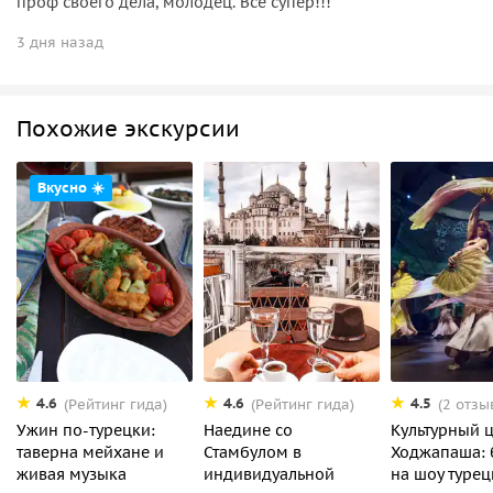
проф своего дела, молодец. Всё супер!!!
3 дня назад
Похожие экскурсии
Вкусно ☀️
4.6
4.6
4.5
(Рейтинг гида)
(Рейтинг гида)
(2 отзы
Ужин по-турецки:
Наедине со
Культурный 
таверна мейхане и
Стамбулом в
Ходжапаша: 
живая музыка
индивидуальной
на шоу турец