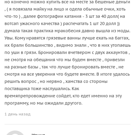
но конечно можно купить все на месте за бешеные деньги
, ( я повязала майку на лицо и одела обычные очки, хоть
что-то ) , далее фотографии катания - 3 шт за 40 долл( на
вотсап ужасного качества ) распечатать 1 шт 20 долл ))
думала такая практика мракобесия давно вышла из моды.
Увы. Кому нравятся грязевые ванны лучше ехать на баггах,
их брали большинство , видимо знали , что в них утопаешь
по уши в грязи. Бронировали вчетвером с двух аккаунтов ,
не смотря на обещания что мы будем вместе , привезли
на разные базы , так что лучше бронировать вместе , не
смотря на все уверения что будете вместе. В итоге удалось
решить вопрос , но нервно , хамства со стороны
поставщика тоже наслушались. Как
времяпрепровождение сойдет, кто едет именно на эту
программу, но мы ожидали другого.
1 день назад