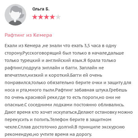
Ольга Б.
Рафтинг из Кемера
Ехали из Кемера ,не знали что ехать 3,5 часа в одну
сторону.Русскоговорящий был только в начале,дальше
только турецкий и английский язык.Я брала только
рафтинг,подруга зиплайн и багги. Заплайн не
впечатлил,низкий и короткий.Багги ей очень
понравился,только обязательно берите очки и защиту для
носа и рта,много пыли.Рафтинг забавная штука.Гребешь
по очень красивой реке,где то есть пороги,но они не
опасные.С соседними лодками постоянно обливались.
Дают время кто хочет искупаться.Делают остановку можно
перекусить и попить.Телефон берите в защитном
чехле.Сплав достоточно долгий.В принципе экскурсию
рекомендую,но учтите время на дорогу.