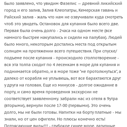
Было заявлено, что увидим Фазелис — древний ликийский
город и его залив, Залив Клеопатры, Кемерская гавань и
Райский залив - жаль что нам не озвучивали куда смотреть
чтоб это увидеть. Остановок для купания было всего две.
Первая была очень долго - 2часа на одном месте (все
намного быстрее накупались и сидели на палубах). Людей
было много, некоторым достались места под открытым
солнцем на протяжении всего путешествия. При спуске/
подъеме после купания - происходило столпотворение -
вся эта толпа сходит по 4 лесенкам в море для купания и
поднимается обратно, и в море тоже "не протолкнуться", а
далеко от корабля не уплывешь, вот все барахтаются друг
у друга на головах. Еще из минусов - долгое ожидание в
порту, и само время проведения экскурсии не
соответствует заявленному. забрали нас из отеля в 9утра
(вторыми), вернули после 17-00 (первыми). Это очень
долго, мы не были готовы. Напитки на борту платные - мы
знали, но от цен офигели. Но плюсы конечно есть!
Потрясающие виды!!! - глубокое синее море, лазурные