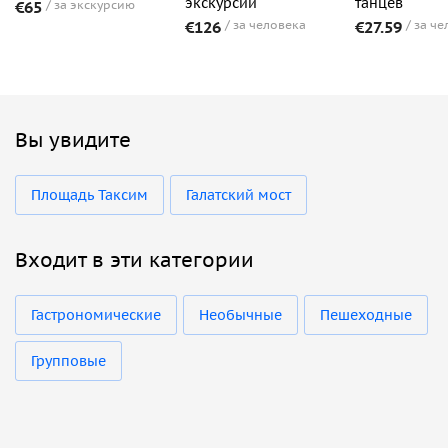
экскурсии
танцев
€65
за экскурсию
€126
за человека
€27.59
за че
Вы увидите
Площадь Таксим
Галатский мост
Входит в эти категории
Гастрономические
Необычные
Пешеходные
Групповые