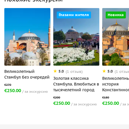
Глазами жителя
Новинка
Великолепный
5.0
5.0
(1 отзыв)
(1 отзы
Стамбул без очередей
Золотая классика
Великолепны
Стамбула. Влюбиться в
история
тысячелетний город
Константино
€250.00
за экскурсию
€250.00
€250.00
за экскурсию
за 