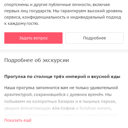
спортсмены и другие публичные личности, включая
первых лиц государств. Мы гарантируем высокий уровень
сервиса, конфиденциальность и индивидуальный подход
к каждому гостю.
Задать вопрос
Подробнее
Подробнее об экскурсии
Прогулка по столице трёх империй и вкусной еды
Наша прогулка запомнится вам не только удивительной
архитектурой, сохранившейся с древних времён. Мы
побываем на колоритных базарах и в пышных парках,
увидим впечатляющую
Айя-Софию
и Голубую мечеть,
выясним, где скрывается подземная Цистерна Базилика.
Показать ещё
У вас будет возможность пройтись по дворцу Топкапы и