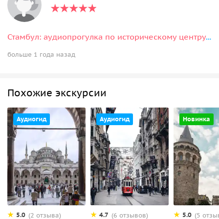
Стамбул: аудиопрогулка по историческому центру Султанахмет
больше 1 года назад
Похожие экскурсии
Аудиогид
Аудиогид
Новинка
5.0
4.7
5.0
(2 отзыва)
(6 отзывов)
(5 отзы