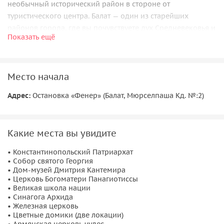
необычный исторический район в стороне от
туристического центра. Балат — один из старейших
районов города, где вы почувствуете дух Средневековья и
Показать ещё
полюбуетесь старинной архитектурой.
Средневековые святыни Балата
Место начала
Ваш маршрут пройдет через Константинопольский
патриархат, где вы пройдетесь вдоль уютных
Адрес:
Остановка «Фенер» (Балат, Мюрселпаша Кд. №:2)
разноцветных домиков, найдете Железную церковь и
Великую Школу Нации — старейшую греческую
православную школу в Стамбуле. В соборе святого Георгия
Какие места вы увидите
увидите столб бичевания Иисуса, а также заглянете в
• ‌‌Константинопольский‌ ‌Патриархат‌ ‌
Армянскую церковь чудес. Вас ждут уникальные
• Собор‌ ‌святого‌ ‌Георгия‌ ‌
достопримечательности, которых не увидеть в
• ‌Дом-музей‌ ‌Дмитрия‌ ‌Кантемира‌ ‌
туристической части Стамбула.
• ‌‌Церковь‌ ‌Богоматери‌ ‌Панагиотиссы‌ ‌
• ‌Великая‌ ‌школа‌ ‌нации‌ ‌
Равнодушными этот район вас точно не оставит. Одним
• ‌Синагога‌ ‌Архида‌ ‌
• Железная‌ ‌церковь
словом, Балат просто создан для тех, кто мечтает попасть в
• ‌Цветные‌ ‌домики‌ ‌(две ‌локации)‌ ‌
совершенно иной, нетуристический Стамбул и увидеть
• ‌Армянская‌ ‌церковь‌ ‌чудес‌ ‌