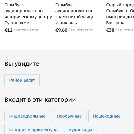
Стамбул:
Стамбул:
Старый горо
аудиопрогулка по
аудиопрогулка по
Стамбул от 
историческому центру
знаменитой улице
империи до 
Султанахмет
Истикляль
Босфора
€12
за человека
€9.60
за человека
€38
за челов
Вы увидите
Район Балат
Входит в эти категории
Индивидуальные
Необычные
Пешеходные
История и архитектура
Аудиогиды