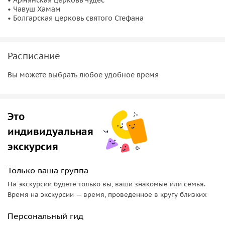
город с другой стороны. Один клик — и ваш смартфон
• ‌Чавуш‌ ‌Хамам‌ ‌
• Болгарская‌ ‌церковь‌ ‌святого‌ Стефана‌
станет персональным гидом, который знает ответы на
десятки вопросов об архитектуре, истории и
достопримечательностях.
Расписание
Аудио-экскурсия: комфортная прогулка без
Вы можете выбрать любое удобное время
спешки
Приложение работает без интернета, если его скачать
заранее. Оно приведет вас к месту начала экскурсии и
Это
будет вести по маршруту, как живой гид, с помощью
индивидуальная
встроенных карт. Вы не заблудитесь. Приложение покажет
экскурсия
место начала экскурсии. Начинать экскурсию
рекомендуется с 8⁰⁰-10⁰⁰ утра, чтобы успеть посетить все
церкви. Также обратие внимание, что для посещения
Только ваша группа
церквей необходимо соблюдать дресс-код!
На экскурсии будете только вы, ваши знакомые или семья.
Время на экскурсии — время, проведенное в кругу близких
Персональный гид