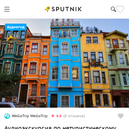
Аудиогид
4.8
WeGoTrip WeGoTrip
(8 отзывов)
Аудиоэкскурсия по нетуристическому