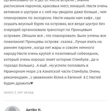
расписания паромов, красивых мест, локаций. Настя очень
активная и шустрая и с ней мы увидели даже больше , чем
планировали по экскурсии. Настя нашла нам кафэ , где
скушать вкусный бурек на островах, все везде шустро без
очередей организовала транспорт по Принцевым
островам. Обошли все , что планировали. Были учтены все
пожелания! Принцевы острова -сказка . Лучше ехать на
раннем пароме , когда нет жары и совсем немного
народу Настя очень крутой и позитивный собеседник,
который очень хорошо знает историю Стамбула , да и
гораздо больше;) . А ещё , му успели поплавать в
Мраморном море ;) в Азиатской части Стамбула. Очень
рекомендуем , с уважением Юлия и Евгений 🌷С Настей
будем дружить💗
около 2 лет назад
Артём Н.