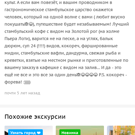
культ. А если вам повезёт, и вашим проводником в
гастрономическое стамбульское царство окажется
человек, который на одной волне с вами ( любит вкусно
покушать🙈😂), путешествие будет незабываемым! Лучший
стамбульский кофе с видом на Золотой рог (на холме
Пьера Лоти), варится не на песке, а на углях, балык
дюрюм, суп 24 (!!!!) видов, кокореч, фаршированные
мидии, стамбульские вафли, дандурма, свежая рыба и
креветки, взятые на местном рынке и приготовленные по
вашему заказу в кафешке с видом на залив… И да - это
ещё не все и это все за один день🙈😂😂😂😂 P.S. кокореч -
форева! :)))))
почти 5 лет назад
Похожие экскурсии
Узнать город ❤️
Новинка