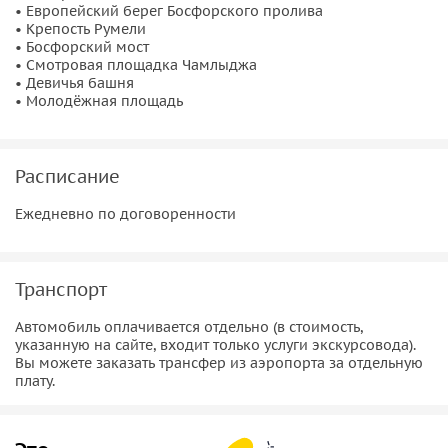
10.
Молодёжная площадь
того самого великого пирата
• Европейский берег Босфорского пролива
• Крепость Румели
капитана Барбаросса или командующего флотилией
• Босфорский мост
Османской империи. Площадь на европейском берегу
• Смотровая площадка Чамлыджа
Босфора, захватывающие истории и, по желанию,
• Девичья башня
• Молодёжная площадь
вкуснейшие кебабы.
Расписание
Ежедневно по договоренности
Транспорт
Автомобиль оплачивается отдельно (в стоимость,
указанную на сайте, входит только услуги экскурсовода).
Вы можете заказать трансфер из аэропорта за отдельную
плату.