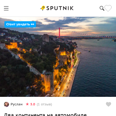
Стоит увидеть 👀
5.0
Руслан
(1 отзыв)
Два континента на автомобиле