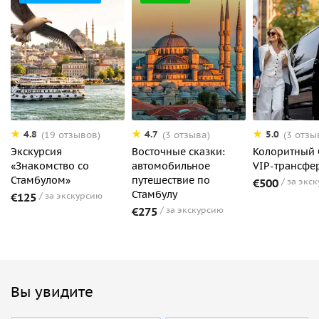
4.8
4.7
5.0
(19 отзывов)
(3 отзыва)
(3 отзы
Экскурсия
Восточные сказки:
Колоритный 
«Знакомство со
автомобильное
VIP-трансфе
Стамбулом»
путешествие по
€500
за экс
Стамбулу
€125
за экскурсию
€275
за экскурсию
Вы увидите