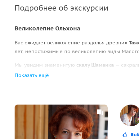
Подробнее об экскурсии
Великолепие Ольхона
Вас ожидает великолепие раздолья древних
Таж
лет, непостижимые по великолепию виды Малог
Мы увидим знаменитую
скалу Шаманка
— сакрал
Бурхан
— место силы, где можно обратиться к д
Показать ещё
Выб