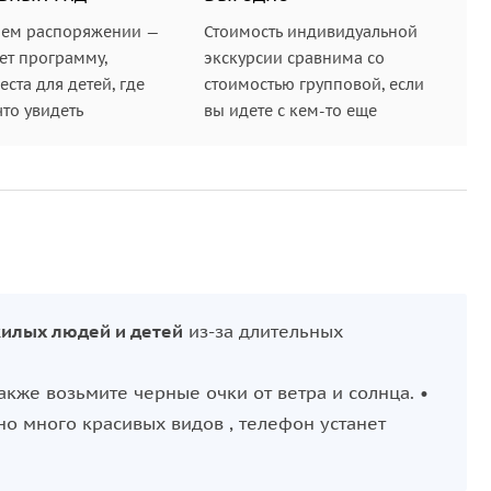
шем распоряжении —
Стоимость индивидуальной
ет программу,
экскурсии сравнима со
ста для детей, где
стоимостью групповой, если
что увидеть
вы идете с кем-то еще
илых людей и детей
из-за длительных
Также возьмите черные очки от ветра и солнца. •
о много красивых видов , телефон устанет