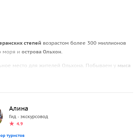
еранских степей
возрастом более 300 миллионов
о моря и
острова Ольхон
.
ьное место для жителей Ольхона. Побываем у
мыса
ухам за исполнением сокровенных желаний.
Алина
Гид - экскурсовод
4.9
ор туристов