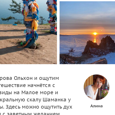
рова Ольхон и ощутим
тешествие начнётся с
 виды на Малое море и
акральную скалу Шаманка у
Алина
ы. Здесь можно ощутить дух
м с заветным желанием.