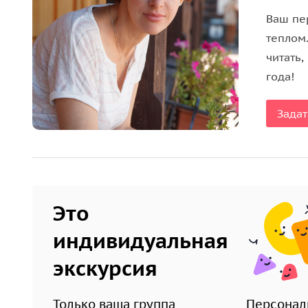
Ваш пер
теплом
читать,
года!
Задат
Это
индивидуальная
экскурсия
Только ваша группа
Персонал