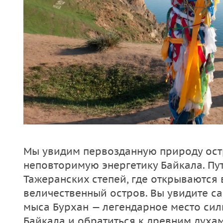
Мы увидим первозданную природу ост
неповторимую энергетику Байкала. Пу
Тажеранских степей, где открываются
величественный остров. Вы увидите с
мыса Бурхан — легендарное место сил
Байкала и обратиться к древним духа