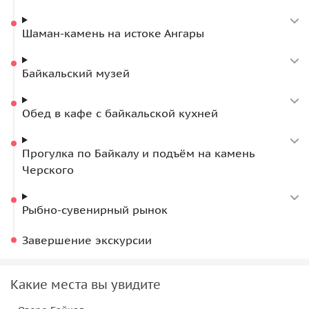
установленную в честь погибшего здесь драматурга
Александра Вампилова. Обязательно заглянем на рыбно-
Шаман-камень на истоке Ангары
сувенирный рынок где вы купите всё, что вам
приглянется.
Байкальский музей
Дополнительно можно будет:
Обед в кафе с байкальской кухней
посетить архитектурно-этнографический музей под
открытым небом «Тальцы» —1500 руб. с группы,
билеты 350 руб./чел.;
Прогулка по Байкалу и подъём на камень
побывать в Нерпинарии, где умные байкальские
Черского
нерпочки покажут вам представление
;
покататься на колесе обозрения — 600 руб./чел.;
Рыбно-сувенирный рынок
совершить прогулку на катере с прозрачным дном —
1000-1500 руб./чел.;
Завершение экскурсии
побывать на экскурсии в солнечную обсерваторию
— 1000 руб./чел. (пожалуйста бронируйте заранее);
посетить храм Николая Угодника, покровителя
Какие места вы увидите
моряков и путешественников: здесь снималась одна