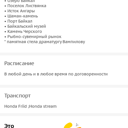
• Озеро Байкал
из сцен фильма «Звезда пленительного счастья»;
• Поселок Листвянка
совершить конную прогулку по лесу (40 минут) —
• Исток Ангары
• Шаман-камень
2500 руб./чел. (бронируется заранее);
• Порт Байкал
посетить питомник Байкальских хаски (прогулка по
• Байкальский музей
лесной тропинке, общение с умнейшей собакой) —
• Камень Черского
• Рыбно-сувенирный рынок
от 1500 руб./чел.;
* памятная стела драматургу Вампилову
побывать в частном музее с ретро-автомобилями и
оригинальными скульптурами из металлолома.
Расписание
В любой день и в любое время по договоренности
Транспорт
Honda Friid ;Honda stream
Это