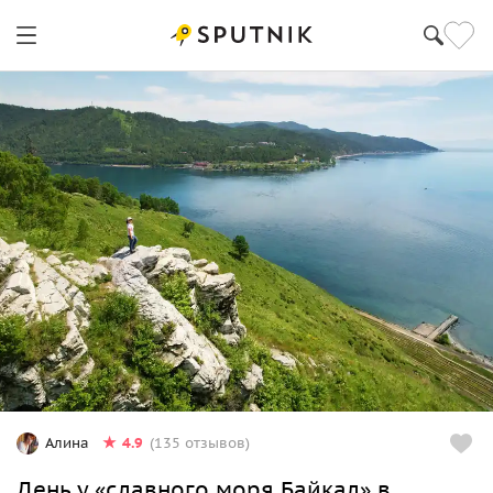
4.9
Алина
(135 отзывов)
День у «славного моря Байкал» в