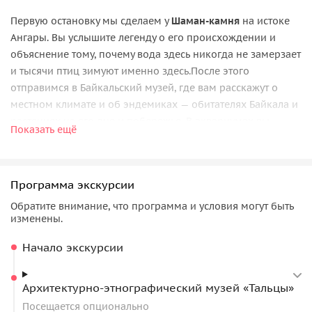
Первую остановку мы сделаем у
Шаман-камня
на истоке
Ангары. Вы услышите легенду о его происхождении и
объяснение тому, почему вода здесь никогда не замерзает
и тысячи птиц зимуют именно здесь.После этого
отправимся в Байкальский музей, где вам расскажут о
местном климате и об эндемиках — обитателях Байкала и
растениях на его дне и побережье. В аквариумах вы
Показать ещё
увидите дружелюбных нерп и рыб, которые водятся в
озере.
Прогулка по священному озеру
Программа экскурсии
Обратите внимание, что программа и условия могут быть
Конечно же, пройдёмся по озеру: зимой вас ждёт
изменены.
невероятный прозрачный лёд, а летом — купание в
Байкале. На кресельном подъёмнике доберёмся на
Начало экскурсии
смотровую площадку на
камне Черского
, откуда виден
исток Ангары и панорама окрестностей.
Архитектурно-этнографический музей «Тальцы»
Спустившись, увидим стелу из байкальского мрамора,
Посещается опционально