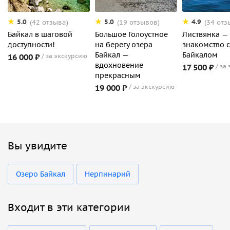
5.0
5.0
4.9
(42 отзыва)
(19 отзывов)
(34 отз
Байкал в шаговой
Большое Голоустное
Листвянка —
доступности!
на берегу озера
знакомство с
Байкал —
Байкалом
16 000 ₽
за экскурсию
вдохновение
17 500 ₽
за
прекрасным
19 000 ₽
за экскурсию
Вы увидите
Озеро Байкал
Нерпинарий
Входит в эти категории