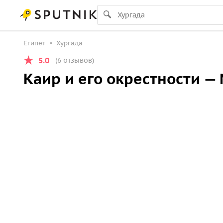
Египет
Хургада
5.0
(6 отзывов)
Каир и его окрестности — 