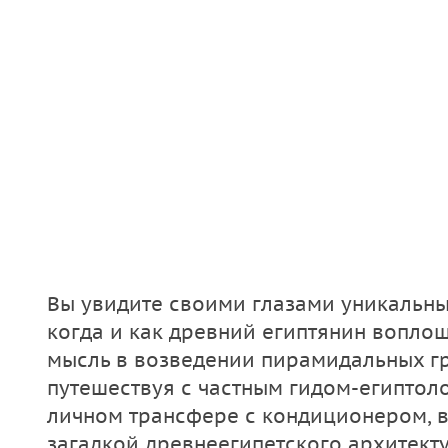
Вы увидите своими глазами уникальные
когда и как древний египтянин вопл
мысль в возведении пирамидальных гро
путешествуя с частным гидом-египто
личном трансфере с кондиционером, в
загадкой древнеегипетского архитект