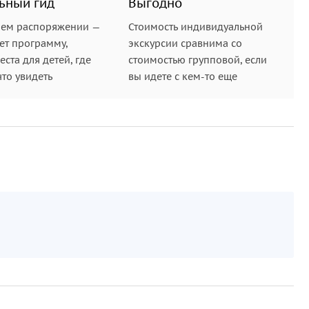
ьный гид
Выгодно
шем распоряжении —
Стоимость индивидуальной
ет программу,
экскурсии сравнима со
ста для детей, где
стоимостью групповой, если
что увидеть
вы идете с кем-то еще