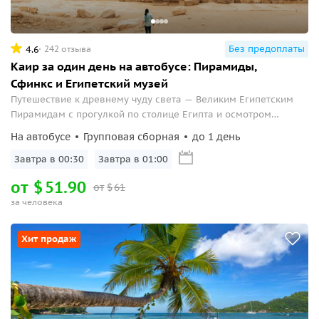
Без предоплаты
4.6
242 отзыва
Каир за один день на автобусе: Пирамиды,
Сфинкс и Египетский музей
Путешествие к древнему чуду света — Великим Египетским
Пирамидам с прогулкой по столице Египта и осмотром
главного музея страны
На автобусе
Групповая сборная
до 1 день
Завтра в 00:30
Завтра в 01:00
от
$
51.90
от
$
61
за человека
Хит продаж