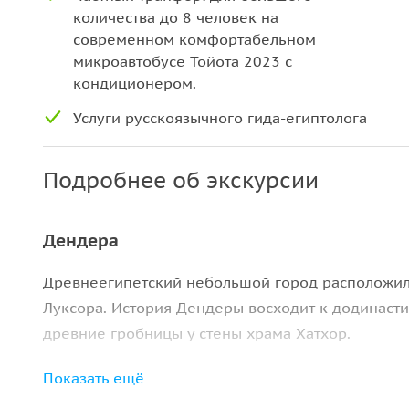
количества до 8 человек на
современном комфортабельном
микроавтобусе Тойота 2023 с
кондиционером.
Услуги русскоязычного гида-египтолога
Подробнее об экскурсии
Дендера
Древнеегипетский небольшой город расположилс
Луксора. История Дендеры восходит к додинасти
древние гробницы у стены храма Хатхор.
В Дендере вы увидите
храм богини Хатхор
— доч
Показать ещё
женственности, материнства, плодородия, покро