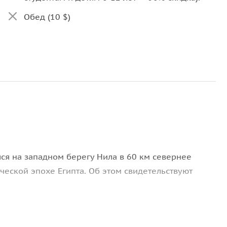
Обед (10 $)
я на западном берегу Нила в 60 км севернее
ческой эпохе Египта. Об этом свидетельствуют
ери бога солнца Ра, богини любви, красоты,
вительница радости и веселья. Храм сохранился до