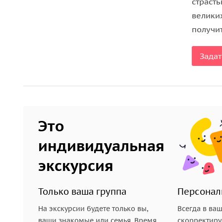
страсть
картуши 76 царей Древнего Египта;
велики
•
Осирион со своими канавами
— самая священная
получи
Исида захоронила голову бога Осириса, и к кото
паломничества.
Задат
Традиции и обычаи современного Египта
В путешествии вы также узнаете, как сейчас ус
о традициях, связанных с женитьбой, разводом,
Это
праздниках — священном месяце Рамадане, Рожд
того, вы разберетесь в древней и нынешней ка
индивидуальная
об экономике, доходах, образовании, острых со
экскурсия
Уверены, экскурсия оправдает ваше желания.
Только ваша группа
Персонал
На экскурсии будете только вы,
Всегда в ва
ваши знакомые или семья. Время
скорректиру