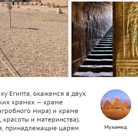
у Египта, окажемся в двух
ких храмах — храме
агробного мира) и храме
 красоты и материнства).
Мухамед
е, принадлежащие царям