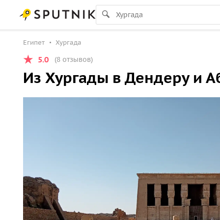
Египет
Хургада
5.0
(8 отзывов)
Из Хургады в Дендеру и А