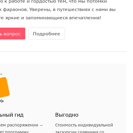
ю к работе и гордостью тем, что мы потомки
х фараонов. Уверены, в путешествиях с нами вы
 гробница у древних египтян, где, по легенде,
те яркие и запоминающиеся впечатления!
рой все египтяне приходили с дарами во время
ь вопрос
Подробнее
троена жизнь в египетском обществе. Мы расскажем
 рождением детей, об официальных и религиозных
естве пророка Мухаммеда и Иисуса Христа. Кроме
лендарной системе и получите общее представление
циальных вопросах и их гендерных аспектах.
ьный гид
Выгодно
шем распоряжении —
Стоимость индивидуальной
ет программу,
экскурсии сравнима со