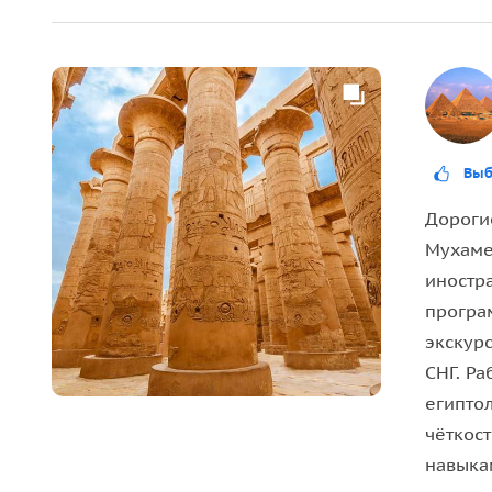
наших дней в практически первозданном виде. 
Божественного рождения (Мамиси), Священное о
зал с 16 колоннами, Зал Жриц и многое другое.
Абидос
Выб
Один из самых древних городов Египта находитс
км севернее Дендеры. Абидос сохранял свою аур
Дорогие
Был центром культа бога Осириса, самого любим
Мухамед
египетского мифа, поэтому древние благочести
иностр
паломничество.
програ
экскурс
В Абидосе мы увидим:
СНГ. Р
•
храм фараона Сети Первого
— жемчужину храмо
египто
колоссальными размерами, а рельефами и изобр
чёткос
их исполнения. По мнению множества экспертов,
навыка
Египте. Храм Сети также славится списком фара