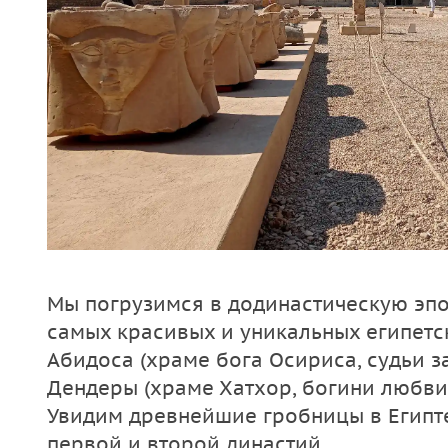
Мы погрузимся в додинастическую эпох
самых красивых и уникальных египетс
Абидоса (храме бога Осириса, судьи з
Дендеры (храме Хатхoр, богини любви,
Увидим древнейшие гробницы в Египт
первой и второй династий.