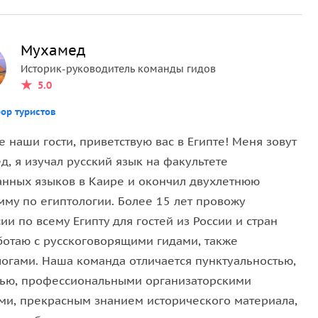
В храме вы увидите великолепные памятники: храм
зеро, Гипостильный зал с 18 колоннами и еще один
Мухамед
Историк-руководитель команды гидов
5.0
ор туристов
я на западном берегу Нила в провинции Сухаг в 75
у святости дольше, чем любой другой город Египта.
 наши гости, приветствую вас в Египте! Меня зовут
ого бога египтян и центральной фигуры главного
, я изучал русский язык на факультете
вые египтяне стремились совершить сюда
анных языков в Каире и окончил двухлетнюю
мму по египтологии. Более 15 лет провожу
ии по всему Египту для гостей из России и стран
аботаю с русскоговорящими гидами, также
в Древнего Египта. Строение знаменито не своими
логами. Наша команда отличается пунктуальностью,
ажениями на стенах, точнее, невероятной техникой
тью, профессиональными организаторскими
 эти произведения искусства — лучшие во всем
ми, прекрасным знанием исторического материала,
онов Египта — «Абидосским списком», где вырезаны