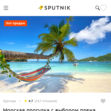
Хит продаж
Хургада
4.7
(167 отзывов)
Морская прогулка с выбором пляжа