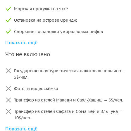
предлагает свою уникальную атмосферу:
Морская прогулка на яхте
Оранжевый остров —
знаменитые «египетские Мальдивы».
Остановка на острове Ориндж
Пляж с длинным деревянным пирсом, качелями прямо в
море и мелководной лагуной, по которой приятно гулять
Снорклинг-остановки у коралловых рифов
и делать яркие снимки.
Показать ещё
Оборудование для снорклинга
Райский остров —
классический и уютный пляж с
Что не включено
пальмовыми зонтиками, удобными шезлонгами и
Обед на борту
отличным заходом в воду для комфортного плавания.
Безалкогольные напитки (вода, чай; во время обеда —
Государственная туристическая налоговая пошлина —
Хула-Хула —
локация в тропическом гавайском дизайне
газированные напитки)
5$/чел.
со стильными фотозонами, рестораном и атмосферой
Сопровождение команды
релакса.
Фото- и видеосъёмка
Важно! Точный маршрут, дополнительные остановки,
Трансфер из отелей Макади и Сахл-Хашиш — 5$/чел.
продолжительность и состав экскурсии могут отличаться
в зависимости от организатора!
Трансфер из отелей Сафага и Сома-Бэй и Эль-Гуна —
10$/чел.
Показать ещё
Дополнительное ознакомительное погружение с