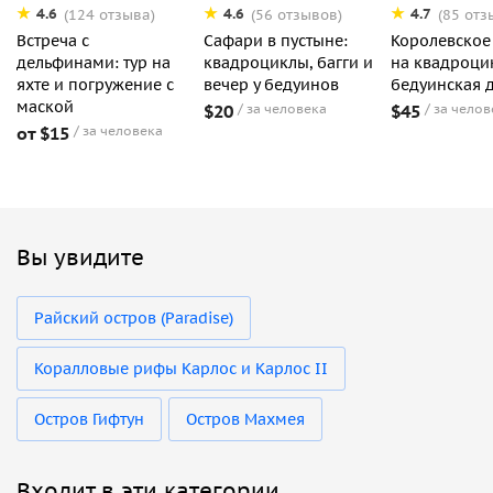
4.6
4.6
4.7
(124 отзыва)
(56 отзывов)
(85 отз
Встреча с
Сафари в пустыне:
Королевское
дельфинами: тур на
квадроциклы, багги и
на квадроци
яхте и погружение с
вечер у бедуинов
бедуинская 
маской
$20
за человека
$45
за челов
от $15
за человека
Вы увидите
Райский остров (Paradise)
Коралловые рифы Карлос и Карлос II
Остров Гифтун
Остров Махмея
Входит в эти категории