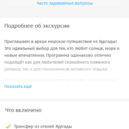
Часто задаваемые вопросы
Подробнее об экскурсии
Приглашаем в яркое морское путешествие из Хургады!
Это идеальный выбор для тех, кто любит солнце, море и
новые впечатления. Программа одинаково отлично
подойдёт как для любителей спокойного пляжного
релакса, так и для поклонников активного отдыха.
По пути к острову яхта делает остановки у живописных
Показать ещё
коралловых рифов. Участники экскурсии смогут поплавать
с маской в окружении ярких тропических рыб и живых
кораллов. В перерыве между купанием и пляжным
отдыхом на борту яхты подаётся сытный обед.
Что включено
Во время бронирования вы выбираете пляжный
комплекс под своё настроение — каждый из них
Трансфер из отелей Хургады