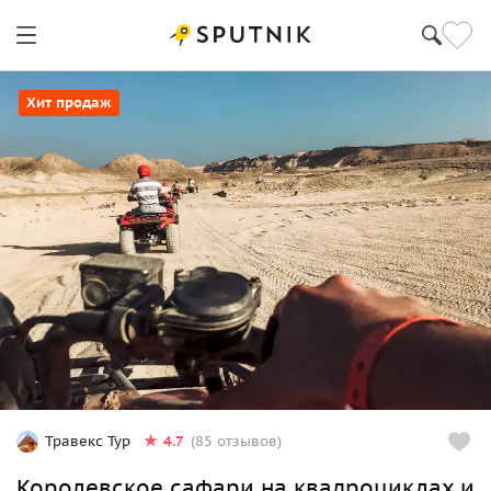
Хит продаж
4.7
Травекс Тур
(85 отзывов)
Королевское сафари на квадроциклах и