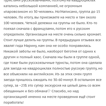
туристами русскоязычными, поэтому на квадроциклах
катались небольшой компанией, не огромным
«паровозиком из 30 человек». Но!Написано, группа до 15
человек. По итогу, вы приезжаете на место и там около
100 человек. Четкой дележки на группы не было. Кто-то
поехал сначала с французами, потом его к русским
определили. Организация на месте очень сильно хромает.
Стоит лучше делить на группы. В предыдущих отзывах все
хвалят гида Марину, нам она не особо понравилась.
Никакой заботы не было, наоборот беготня от одних к
другим и полный хаос. Сначала мы были в группе одной,
где тоже были русскоязычные туристы, потом она сделала
для заезда на квадроциклах полностью русскую группу, но
все объясняли на английском. Из-за этих смен групп
заезда пришлось ожидать по 30-60 минут. В остальном все
супер, за ~23$ это супер экскурсия на целый день со всем
обещанным и без обмана🤍 Спасибо, но над
организацией именно на месте проведения ещё стоит
поработать!