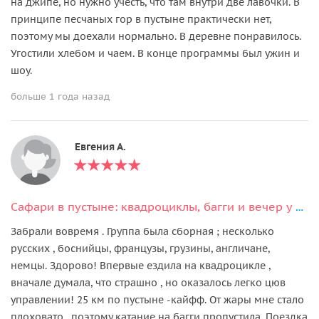
на джипе, но нужно учесть, что там внутри две лавочки. В
принципе песчаных гор в пустыне практически нет,
поэтому мы доехали нормально. В деревне понравилось.
Угостили хлебом и чаем. В конце программы был ужин и
шоу.
больше 1 года назад
Евгения А.
Сафари в пустыне: квадроциклы, багги и вечер у бедуинов
Забрали вовремя . Группа была сборная ; несколько
русских , боснийцы, французы, грузины, англичане,
немцы. Здорово! Впервые ездила на квадроцикле ,
вначале думала, что страшно , но оказалось легко цюв
управлении! 25 км по пустыне -кайфф. От жары мне стало
плоховато , поэтому катание на багги пропустила. Поездка