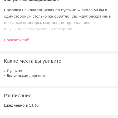
Прогулка на квадроциклах по пустыне — около 50 км в
одну сторону и столько же обратно. Вас ждут бескрайние
песчаные просторы, скорость, ветер и настоящее
ощущение свободы вдали от города.
Бедуинская деревня и местный колорит
Показать ещё
Мы сделаем остановку в бедуинской деревне, где вы
познакомитесь с традиционным образом жизни,
Какие места вы увидите
попробуете ароматный чай и сможете прокатиться на
верблюдах. У вас будет возможность прокатиться на багги
• Пустыня
• Бедуинская деревня
по пустыне и насладиться неспешной поездкой на
верблюде, почувствовав атмосферу настоящего
восточного приключения.
Расписание
Вечер в пустыне
Ежедневно в 13:30
В завершение дня вас ждет ужин под открытым небом,
яркое шоу, танцы у костра и особая атмосфера восточной