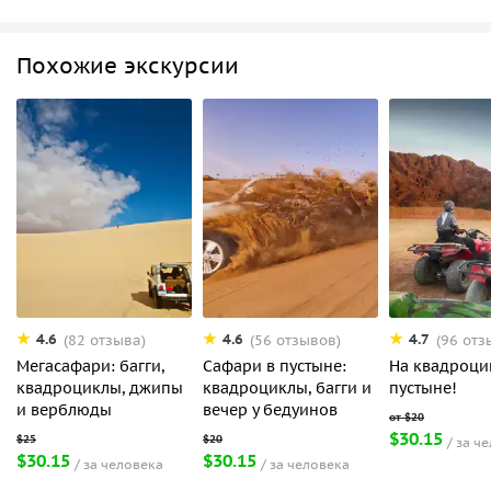
Похожие экскурсии
4.6
4.6
4.7
(82 отзыва)
(56 отзывов)
(96 отз
Мегасафари: багги,
Сафари в пустыне:
На квадроци
квадроциклы, джипы
квадроциклы, багги и
пустыне!
и верблюды
вечер у бедуинов
$30.15
за ч
$30.15
$30.15
за человека
за человека