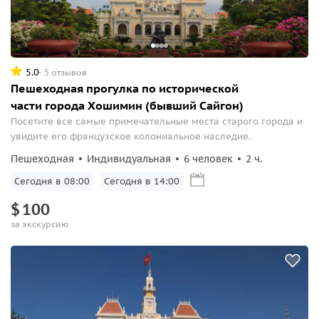
5.0
5 отзывов
Пешеходная прогулка по исторической
части города Хошимин (бывший Сайгон)
Посетите все самые примечательные места старого города и
увидите его французское колониальное наследие.
Пешеходная
Индивидуальная
6 человек
2 ч.
Сегодня в 08:00
Сегодня в 14:00
$
100
за экскурсию