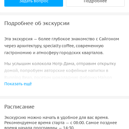
Задать вопрос
Подробнее
Подробнее об экскурсии
Эта экскурсия — более глубокое знакомство с Сайгоном
через архитектуру, specialty coffee, современную
гастрономию и атмосферу городских кварталов.
Мы услышим колокола Нотр-Дама, отправим открытку
домой, попробуем авторские кофейные напитки в
Running Bean, посетим шоколадную фабрику Maison
Показать ещё
Marou и завершим день бокалом шампанского на 51
этаже с панорамным видом на Хошимин.
Расписание
Экскурсию можно начать в удобное для вас время.
Рекомендуемое время старта — с 08:00. Самое позднее
время начала программы — 14:30.