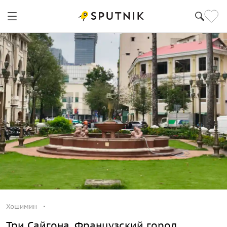
Хошимин
Три Сайгона. Французский город,