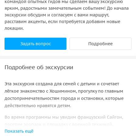
командой опытных гидов мы сделаем вашу экскурсию
ярким, радостными замечательным событием! До начала
экскурсии обсудим и согласуем с вами маршрут,
расставим акценты, если потребуется добавим новые
локации.
Задать вопрос
Подробнее
Подробнее об экскурсии
Эта экскурсия создана для семей с детьми и сочетает
лёгкое знакомство с Хошимином, прогулку по главным
достопримечательностям города и остановки, которые
действительно нравятся детям.
Во время программы мы увидим французский Сайгон,
посетим зоопарк и площадку с военной техникой,
Показать ещё
попробуем шоколад и мороженое и проведём день в