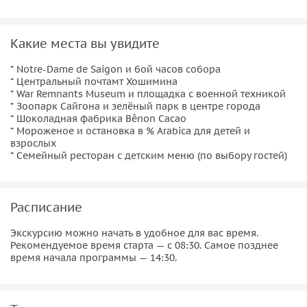
спокойном семейном ритме без перегруза
историческими деталями.
Какие места вы увидите
* Notre-Dame de Saigon и бой часов собора
* Центральный почтамт Хошимина
* War Remnants Museum и площадка с военной техникой
* Зоопарк Сайгона и зелёный парк в центре города
* Шоколадная фабрика Bênon Cacao
* Мороженое и остановка в % Arabica для детей и
взрослых
* Семейный ресторан с детским меню (по выбору гостей)
Расписание
Экскурсию можно начать в удобное для вас время.
Рекомендуемое время старта — с 08:30. Самое позднее
время начала программы — 14:30.