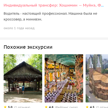
Индивидуальный трансфер: Хошимин — Муйнэ, Фантьет
Водитель - настоящий профессионал. Машина была не
кроссовер, а минивэн.
около 1 года назад
Похожие экскурсии
5.0
4.8
4.5
(2 отзыва)
(Рейтинг гида)
(2 отзы