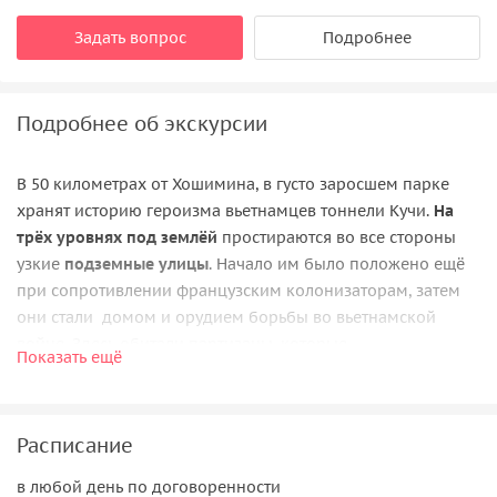
Задать вопрос
Подробнее
Подробнее об экскурсии
В 50 километрах от Хошимина, в густо заросшем парке
хранят историю героизма вьетнамцев тоннели Кучи.
На
трёх уровнях под землёй
простираются во все стороны
узкие
подземные улицы
. Начало им было положено ещё
при сопротивлении французским колонизаторам, затем
они стали домом и орудием борьбы во вьетнамской
войне. Здесь обитали партизаны, которые
Показать ещё
противостоявшие с американцам во время захвата
Южного Вьетнама.
Вы спуститесь в тоннель с личным русскоязычным гидом,
Расписание
живущем во Вьетнаме более 10 лет и отлично
в любой день по договоренности
ориентирующимся в этих местах. Гид проведёт вас под