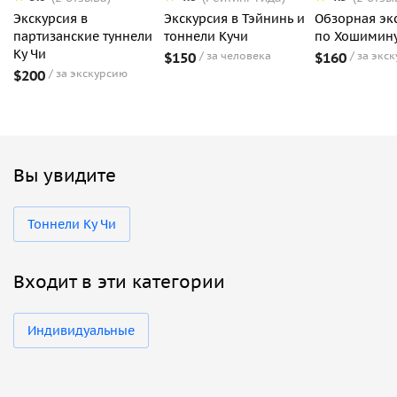
Экскурсия в
Экскурсия в Тэйнинь и
Обзорная эк
партизанские туннели
тоннели Кучи
по Хошимин
Ку Чи
$150
за человека
$160
за экс
$200
за экскурсию
Вы увидите
Тоннели Ку Чи
Входит в эти категории
Индивидуальные