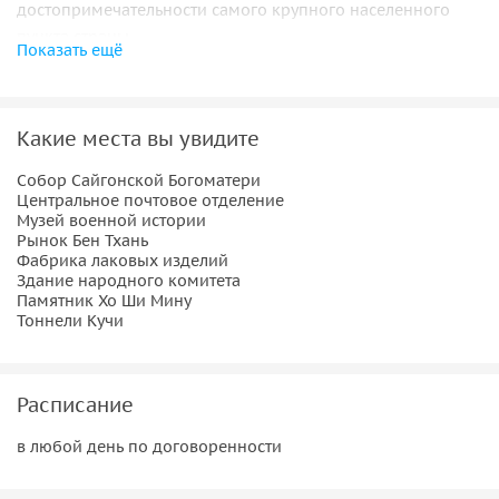
достопримечательности самого крупного населенного
пункта страны.
Показать ещё
В первый день вас ждет
обзорная экскурсия
по городу.
Вы увидите:
Какие места вы увидите
Собор Сайгонской Богоматери построен по образу и
Собор Сайгонской Богоматери
подобию парижского Нотр-Дама во времена
Центральное почтовое отделение
Музей военной истории
Индокитая. Перед зданием стоит скульптура Девы
Рынок Бен Тхань
Марии, которая держит в руках глобус, а ногой
Фабрика лаковых изделий
придавливает змею. Статуя символизирует
Здание народного комитета
Памятник Хо Ши Мину
неустанную борьбу со злом.
Тоннели Кучи
Центральное почтовое отделение — было построено
более века назад и функционирует до сих пор,
правда, телефонные кабинки используются в
Расписание
основном для селфи туристов.
Музей военной истории, где посетителям
в любой день по договоренности
рассказывают о борьбе вьетнамского народа
сначала с французами и колонизацией, затем — с