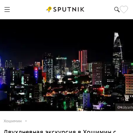
Хошимин
Двухдневная экскурсия в Хошимин с