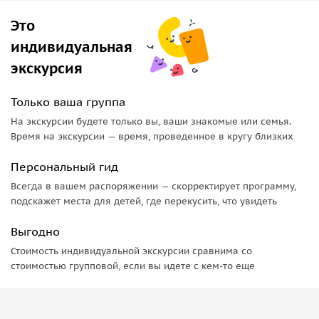
американцами. Экспозиция музея весьма тяжелая,
Это
не рекомендуется посещение с детьми.
индивидуальная
Рынок Бен Тхань — самый крупный и старый в
городе. Здесь можно купить фрукты, морепродукты,
экскурсия
одежду, обувь.
Фабрику лаковых изделий, где вы увидите, как на
Только ваша группа
предметы наносится лаковая роспись. На фабрике
На экскурсии будете только вы, ваши знакомые или семья.
работает магазин, где продают готовые изделия.
Время на экскурсии — время, проведенное в кругу близких
Здание народного комитета, напоминающее ратушу
в Париже. Вокруг разбит парк с фонтанчиками и
Персональный гид
статуями.
Всегда в вашем распоряжении — скорректирует программу,
Памятник Хо Ши Мину, первому президенту
подскажет места для детей, где перекусить, что увидеть
Северного Вьетнама. Семиметровый монумент
Выгодно
установлен на главном проспекте города.
Стоимость индивидуальной экскурсии сравнима со
Во второй день вы посетите
тоннели Кучи
, которые были
стоимостью групповой, если вы идете с кем-то еще
построены во времена войны с США. Вьетнамские
партизаны соорудили подземный комплекс со всем
необходимым — от бомбоубежища до роддома. Сейчас в