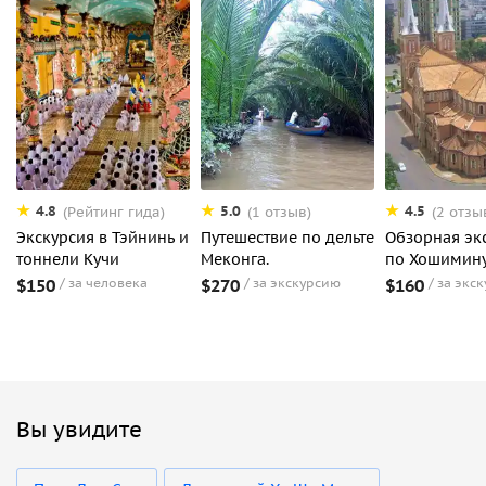
4.8
5.0
4.5
(Рейтинг гида)
(1 отзыв)
(2 отзы
Экскурсия в Тэйнинь и
Путешествие по дельте
Обзорная эк
тоннели Кучи
Меконга.
по Хошимин
$150
за человека
$270
за экскурсию
$160
за экс
Вы увидите