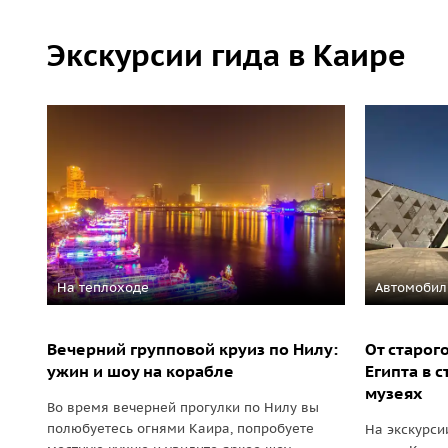
Экскурсии гида в Каире
На теплоходе
Автомобил
Вечерний групповой круиз по Нилу:
От старог
ужин и шоу на корабле
Египта в 
музеях
Во время вечерней прогулки по Нилу вы
полюбуетесь огнями Каира, попробуете
На экскурси