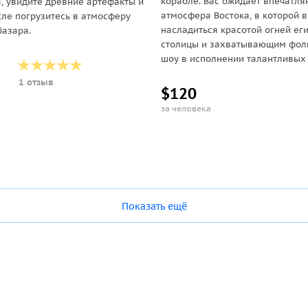
корабле. Вас ожидает впечатл
, увидите древние артефакты и
атмосфера Востока, в которой 
сле погрузитесь в атмосферу
насладиться красотой огней ег
базара.
столицы и захватывающим фо
шоу в исполнении талантливых а
1 отзыв
$120
за человека
Показать ещё