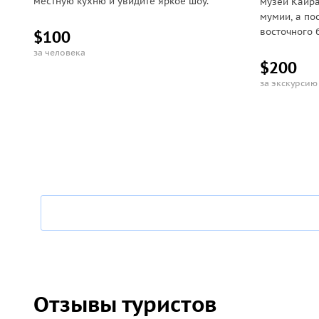
местную кухню и увидите яркое шоу.
музеи Каира
мумии, а по
восточного 
$100
за человека
$200
за экскурсию
Отзывы туристов