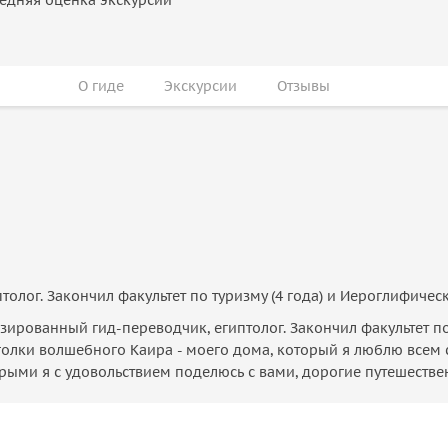
О гиде
Экскурсии
Отзывы
лог. Закончил факультет по туризму (4 года) и Иероглифически
зированный гид-переводчик, египтолог. Закончил факультет по т
голки волшебного Каира - моего дома, который я люблю всем 
торыми я с удовольствием поделюсь с вами, дорогие путешестве