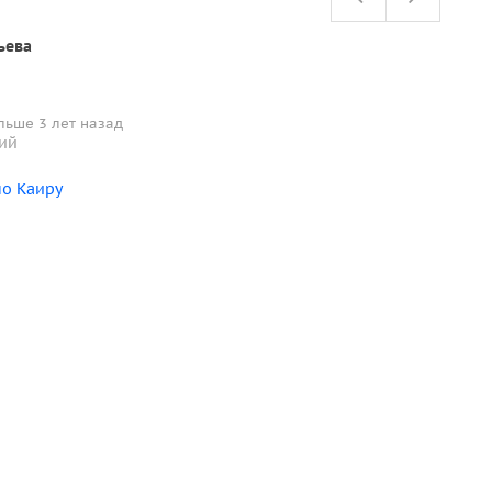
ьева
льше 3 лет назад
сий
по Каиру