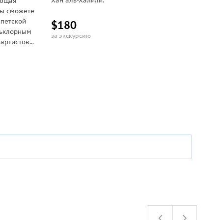
Хан аль-Халили.
яющая
вы сможете
ипетской
$180
льклорным
за экскурсию
ртистов...