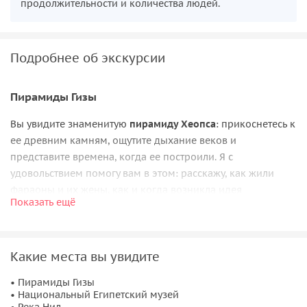
продолжительности и количества людей.
Подробнее об экскурсии
Пирамиды Гизы
Вы увидите знаменитую
пирамиду Хеопса
: прикоснетесь к
ее древним камням, ощутите дыхание веков и
представите времена, когда ее построили. Я с
удовольствием помогу вам в этом: расскажу, как жили
фараоны и их жены, как и когда возникла идея
Показать ещё
возведения пирамид и чем они отличаются друг от друга.
Покажу знаменитого
Большого Сфинкса
и
Нижний храм
фараона Хефрена
, раскрою богатейшую историю этих
Какие места вы увидите
мест и помогу подобрать лучшие ракурсы для фото.
• Пирамиды Гизы
Национальный музей и квартал Хан аль-Халили
• Национальный Египетский музей
• Река Нил