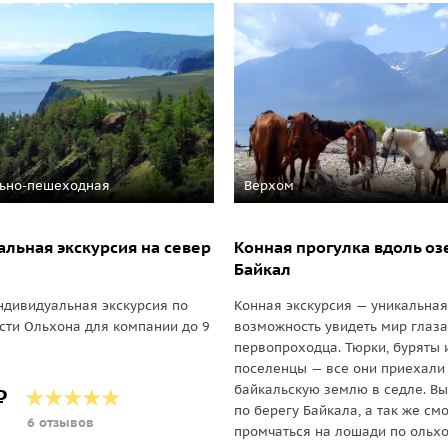
ьно-пешеходная
Верхом
льная экскурсия на север
Конная прогулка вдоль оз
Байкал
ндивидуальная экскурсия по
Конная экскурсия — уникальная
сти Ольхона для компании до 9
возможность увидеть мир глаз
первопроходца. Тюрки, буряты 
поселенцы — все они приехали
байкальскую землю в седле. Вы
₽
по берегу Байкала, а так же см
6 отзывов
промчаться на лошади по ольх