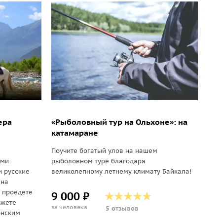
ера
«Рыболовный тур на Ольхоне»: на
катамаране
Поучите богатый улов на нашем
ами
рыболовном туре благодаря
и русские
великолепному летнему климату Байкала!
 на
 проедете
9 000 ₽
ожете
за человека
5 отзывов
онским