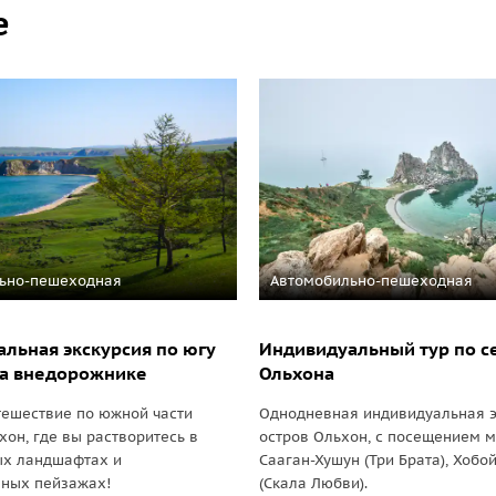
е
ьно-пешеходная
Автомобильно-пешеходная
льная экскурсия по югу
Индивидуальный тур по с
на внедорожнике
Ольхона
тешествие по южной части
Однодневная индивидуальная э
хон, где вы растворитесь в
остров Ольхон, с посещением 
ых ландшафтах и
Сааган-Хушун (Три Брата), Хобо
нных пейзажах!
(Скала Любви).