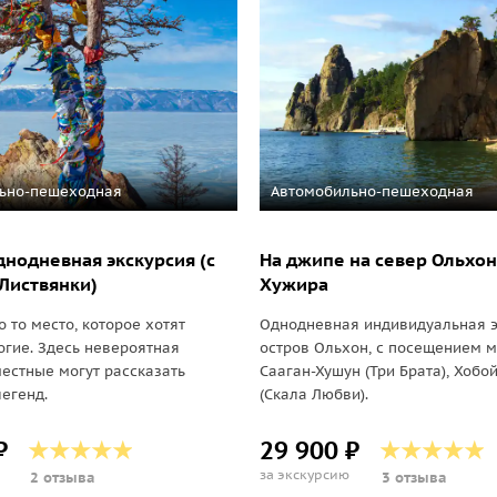
ьно-пешеходная
Автомобильно-пешеходная
днодневная экскурсия (с
На джипе на север Ольхон
Листвянки)
Хужира
 то место, которое хотят
Однодневная индивидуальная э
огие. Здесь невероятная
остров Ольхон, с посещением 
местные могут рассказать
Сааган-Хушун (Три Брата), Хобо
егенд.
(Скала Любви).
₽
29 900 ₽
за экскурсию
2 отзыва
3 отзыва