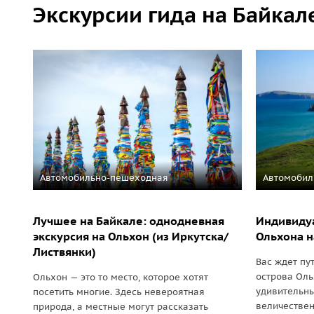
Экскурсии гида на Байкал
Автомобильно-пешеходная
Автомобил
Лучшее на Байкале: однодневная
Индивидуа
экскурсия на Ольхон (из Иркутска/
Ольхона 
Листвянки)
Вас ждет пу
острова Оль
Ольхон — это то место, которое хотят
удивительн
посетить многие. Здесь невероятная
величестве
природа, а местные могут рассказать