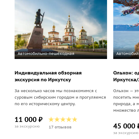
Автомобильно-пешеходная
Автомобил
Индивидуальная обзорная
Ольхон: о
экскурсия по Иркутску
Иркутска/
За несколько часов мы познакомимся с
Ольхон — это
суровым сибирским городом и прогуляемся
посетить мн
по его историческому центру.
природа, а 
множество л
11 000 ₽
45 000 
за экскурсию
17 отзывов
за экскурсию