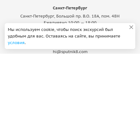
Санкт-Петербург
Санкт-Петербург, Большой пр. В.О. 18A, пом. 48Н
Ежедневно 10:00 — 18:00
Мы используем cookie, чтобы поиск экскурсий был
Поддержка
удобным для вас. Оставаясь на сайте, вы принимаете
условия
.
ВКонтакте
Max
hi@sputnik8.com
Добавить экскурсию
О компании
Партнерская программа
Правовая информация
Вакансии
Реквизиты
Контакты