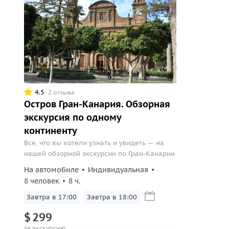
4.5
2 отзыва
Остров Гран-Канария. Обзорная
экскурсия по одному
континенту
Все, что вы хотели узнать и увидеть — на
нашей обзорной экскурсии по Гран-Канарии
На автомобиле
Индивидуальная
8 человек
8 ч.
Завтра в 17:00
Завтра в 18:00
$
299
за экскурсию