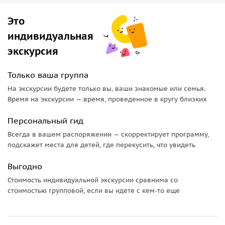
племён.
Это
В программе —
проживание, трёхразовое питание,
индивидуальная
природные активности
и мягкий ритм «детокса от
побережья».
экскурсия
Что делает поездку особенной
Только ваша группа
На экскурсии будете только вы, ваши знакомые или семья.
• Прохлада гор, когда на побережье +30…+35 °C.
Время на экскурсии — время, проведенное в кругу близких
• Панорамы долин и облачные «реки» по утрам.
• Природные прогулки с проводником: растения, птицы,
Персональный гид
следы зверей.
Всегда в вашем распоряжении — скорректирует программу,
• Купание в природном каскадном бассейне у водопада.
подскажет места для детей, где перекусить, что увидеть
• Вечерние этно-шоу и ремесленные активности: мехенди,
лепка из глины.
Выгодно
Стоимость индивидуальной экскурсии сравнима со
Проживание: формат и атмосфера
стоимостью групповой, если вы идете с кем-то еще
Эко-коттеджи утопают в зелени. Внутри — базовые
удобства, снаружи — главное богатство: тишина, терраса и