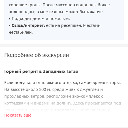
хорошие тропы. После муссонов водопады более
полноводны; в межсезонье может быть жарче.
• Подходит детям и пожилым.
•
Связь/интернет:
есть на ресепшен. Местами
нестабилен.
Подробнее об экскурсии
Горный ретрит в Западных Гатах
Если подустали от пляжного отдыха, самое время в горы.
На высоте около 800 м, среди живых джунглей и
прохладных ветров, расположен
эко-комплекс с
коттеджами
и видами на долину. Здесь просыпаются под
пение птиц, днём идут к
водопаду
с натуралистом, а
Показать ещё
вечером смотрят закат со
смотровой площадки
и
знакомятся с танцевальными традициями местных