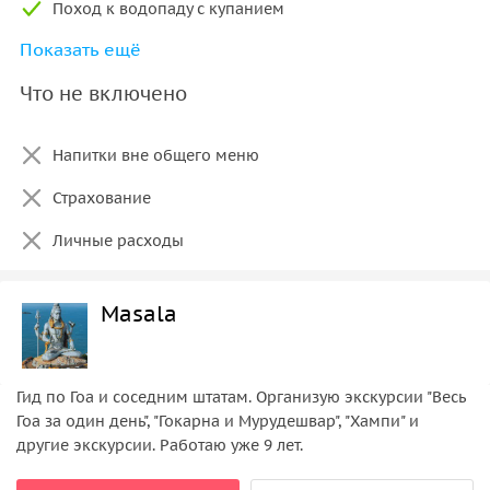
Поход к водопаду с купанием
Показать ещё
Прогулки с проводником по джунглям
Что не включено
Вечерняя программа с национальными танцами
Активности по желанию: мехенди, лепка из глины
Напитки вне общего меню
Страхование
Личные расходы
Masala
Гид по Гоа и соседним штатам. Организую экскурсии "Весь
Гоа за один день", "Гокарна и Мурудешвар", "Хампи" и
другие экскурсии. Работаю уже 9 лет.