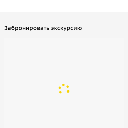
вид либо на джунгли, либо на долину. Ночью слышно
трели насекомых, утром — птиц. Формат подходит для
«перезагрузки», романтического выезда и семейного
мини-ретрита.
Забронировать экскурсию