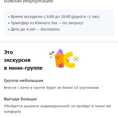
Важная информация
алкоголя
, где вам предложат дегустацию местных
напитков, включая знаменитый напиток фени. Этот день
станет настоящим калейдоскопом впечатлений,
• Время экскурсии с 8:00 до 18:00 (дорога ~1 час)
объединившим религию, историю, кулинарию и традиции.
• Трансфер из Южного Гоа — по запросу
• Дети до 4 лет — бесплатно
Это
экскурсия
в мини-группе
Группа небольшая
Вместе с вами в группе будет не более 10 участников
Выгода больше
Обойдется дешевле индивидуальной, но пройдет в таком же
комфорте