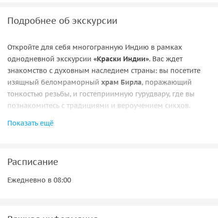
Подробнее об экскурсии
Откройте для себя многогранную Индию в рамках
однодневной экскурсии
«Краски Индии»
. Вас ждет
знакомство с духовным наследием страны: вы посетите
изящный беломраморный
храм Бирла
, поражающий
тонкостью резьбы, и гостеприимную гурудвару, где вы
познакомитесь с традициями и вероучением сикхов.
Показать ещё
Погружение в историю продолжится в стенах
старой
тюрьмы
, ныне превращенной в музей, хранящий память о
борцах за свободу Гоа и демонстрирующий фотографии
прошлого штата. Ярким акцентом дня станет обед в
Расписание
раджастанском стиле: вас ждут блюда пустыни,
Ежедневно в 08:00
национальные костюмы, живая музыка и неповторимый
колорит этого региона.
Завершится путешествие в единственном в Индии
музее