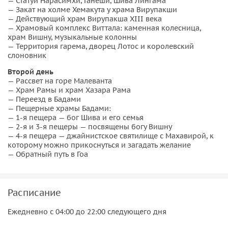
— Статуи Нарасимхи, Ганеши, Шива Лингама
— Закат на холме Хемакута у храма Вирупакши
— Действующий храм Вирупакша XIII века
— Храмовый комплекс Виттала: каменная колесница,
храм Вишну, музыкальные колонны
— Территория гарема, дворец Лотос и королевский
слоновник
Второй день
— Рассвет на горе Малеванта
— Храм Рамы и храм Хазара Рама
— Переезд в Бадами
— Пещерные храмы Бадами:
— 1-я пещера — бог Шива и его семья
— 2-я и 3-я пещеры — посвящены богу Вишну
— 4-я пещера — джайнистское святилище с Махавирой, к
которому можно прикоснуться и загадать желание
— Обратный путь в Гоа
Расписание
Ежедневно с 04:00 до 22:00 следующего дня