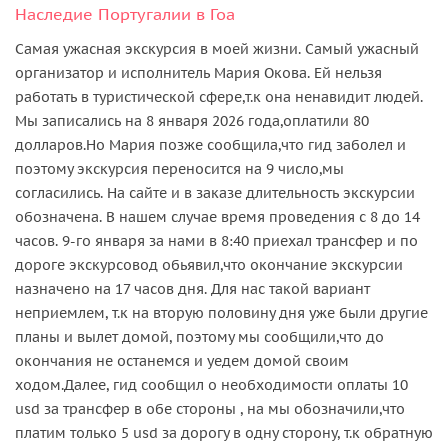
Наследие Португалии в Гоа
Самая ужасная экскурсия в моей жизни. Самый ужасный
организатор и исполнитель Мария Окова. Ей нельзя
работать в туристической сфере,т.к она ненавидит людей.
Мы записались на 8 января 2026 года,оплатили 80
долларов.Но Мария позже сообщила,что гид заболел и
поэтому экскурсия переносится на 9 число,мы
согласились. На сайте и в заказе длительность экскурсии
обозначена. В нашем случае время проведения с 8 до 14
часов. 9-го января за нами в 8:40 приехал трансфер и по
дороге экскурсовод обьявил,что окончание экскурсии
назначено на 17 часов дня. Для нас такой вариант
неприемлем, т.к на вторую половину дня уже были другие
планы и вылет домой, поэтому мы сообщили,что до
окончания не останемся и уедем домой своим
ходом.Далее, гид сообщил о необходимости оплаты 10
usd за трансфер в обе стороны , на мы обозначили,что
платим только 5 usd за дорогу в одну сторону, т.к обратную