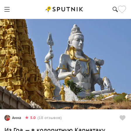
5.0
Анна
(18 отзывов)
Из Гоа — в колоритную Карнатаку