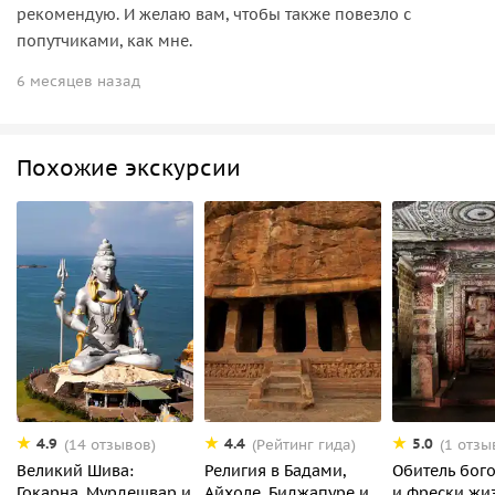
рекомендую. И желаю вам, чтобы также повезло с
попутчиками, как мне.
6 месяцев назад
Похожие экскурсии
4.9
4.4
5.0
(14 отзывов)
(Рейтинг гида)
(1 отзы
Великий Шива:
Религия в Бадами,
Обитель бог
Гокарна, Мурдешвар и
Айхоле, Биджапуре и
и фрески жи