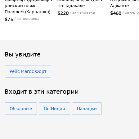
райский пляж
Паттадакале
Аджанте
Палолем (Карнатака)
$220
за человека
$460
за чел
$75
за человека
Вы увидите
Рейс Магос Форт
Входит в эти категории
Обзорные
По Индии
Панаджи