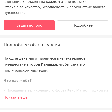
внимание к деталям на каждом этапе поездки.
Отвечаю за качество, безопасность и спокойствие вашего
путешествия.
Задать вопрос
Подробнее
Подробнее об экскурсии
На один день мы отправимся в увлекательное
путешествие в
город Панаджи
, чтобы узнать о
португальском наследии.
Что вас ждёт?
• Посещение великолепного
форта Рейс Магос
— одной из
самых впечатляющих крепостей Гоа.
Показать ещё
• Поход в красочный
храм Ханумана
, который был
построен на средства португальского правительства.