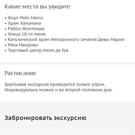
• Прогулка по живописным португальским улочкам
Какие места вы увидите
района Фонтеньес
.
• Путешествие по
улице 18-го июня
, где можно
• Форт Рейс Магос
• Храм Ханумана
насладиться крупнейшими ажурными украшениями
• Район Фонтеньес
(ажулехо) в Гоа.
• Улица 18-го июня
• Осмотр
католического храма Непорочного зачатия
• Католический храм Непорочного зачатия Девы Марии
• Река Мандови
Девы Марии
, известного своей архитектурой.
• Торговый центр Молл де Гоа
• Переправа на пароме через
реку Мандови
, чтобы
ощутить местную атмосферу.
• По вашему желанию мы можем завершить тур
Расписание
посещением
торгового центра Молл де Гоа
, где можно
вкусно пообедать и приобрести уникальные сувениры.
Групповая экскурсия проводится только утром.
Индивидуально можно и во второй половине дня.
Забронировать экскурсию