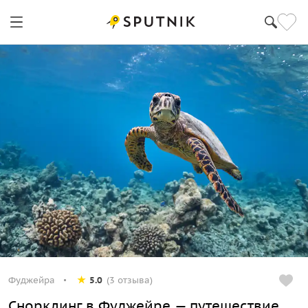
Фуджейра
5.0
(3 отзыва)
Снорклинг в Фуджейре — путешествие