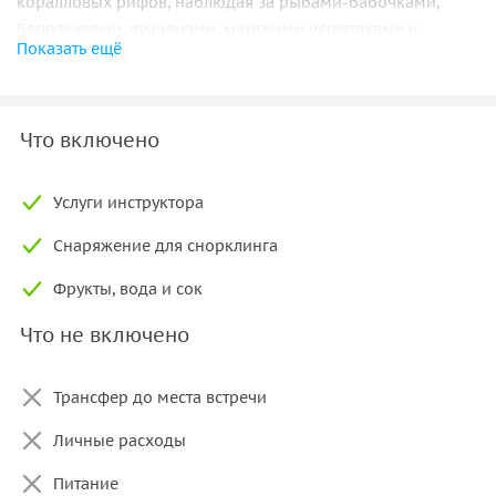
коралловых рифов, наблюдая за рыбами-бабочками,
барракудами, луцианами, морскими черепахами и
Показать ещё
безобидными рифовыми акулами.
Безопасное приключение с профессионалами
Что включено
Под руководством опытной команды инструкторов вы
сможете уверенно наслаждаться каждым моментом
подводного путешествия. Вам предоставят всё
Услуги инструктора
необходимое для снорклинга: гидрокостюм, маску, трубку
Снаряжение для снорклинга
и ласты.
Фрукты, вода и сок
Что не включено
Трансфер до места встречи
Личные расходы
Питание