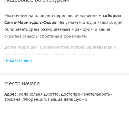
Мы начнём на площади перед величественным
собором
Санта-Мария-дель-Фьоре
. Вы узнаете, откуда взялась идея
облицевать храм разноцветным мрамором и какие
скрытые смыслы спрятаны в орнаменте.
Далее подойдём к знаменитому
куполу Брунеллески
и
поговорим о человеке, который решился на
Показать ещё
строительство, признанное невозможным. Вы увидите
инженерные детали, которые обычно остаются
незамеченными, и узнаете, почему купол до сих пор
вызывает уважение специалистов.
Место начала
Затем мы рассмотрим
колокольню Джотто
: стройная,
Адрес:
Колокольня Джотто, Достопримечательность ·
Тоскана, Флоренция, Пьяцца дель Дуомо
яркая, будто расписанная вручную. Я расскажу, как
художник смог создать такую идеальную архитектурную
композицию, никогда прежде не занимаясь
строительством.