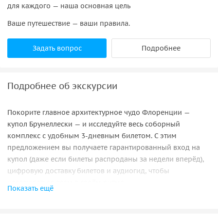
для каждого — наша основная цель
Ваше путешествие — ваши правила.
Задать вопрос
Подробнее
Подробнее об экскурсии
Покорите главное архитектурное чудо Флоренции —
купол Брунеллески — и исследуйте весь соборный
комплекс с удобным 3-дневным билетом. С этим
предложением вы получаете гарантированный вход на
купол (даже если билеты распроданы за недели вперёд),
цифровую доставку билетов и аудиогид, чтобы
наслаждаться всем в своём ритме.
Показать ещё
Ваше восхождение начнётся с 463 ступеней внутри купола:
вы пройдёте узкими коридорами между внутренней и