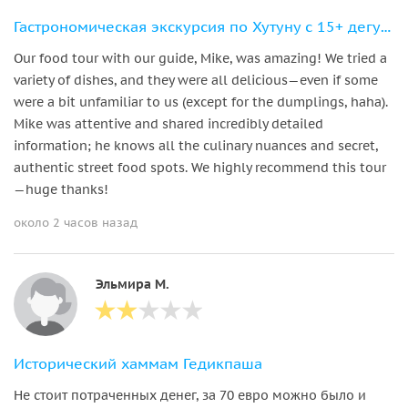
Гастрономическая экскурсия по Хутуну с 15+ дегустациями
Our food tour with our guide, Mike, was amazing! We tried a
variety of dishes, and they were all delicious—even if some
were a bit unfamiliar to us (except for the dumplings, haha).
Mike was attentive and shared incredibly detailed
information; he knows all the culinary nuances and secret,
authentic street food spots. We highly recommend this tour
—huge thanks!
около 2 часов назад
Эльмира М.
Исторический хаммам Гедикпаша
Не стоит потраченных денег, за 70 евро можно было и