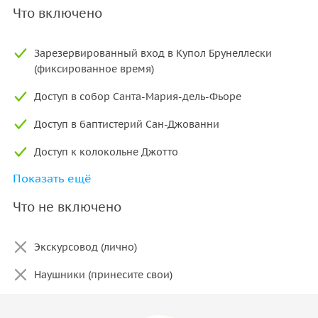
Что включено
Зарезервированный вход в Купол Брунеллески
(фиксированное время)
Доступ в собор Санта-Мария-дель-Фьоре
Доступ в баптистерий Сан-Джованни
Доступ к колокольне Джотто
Показать ещё
Доступ в музей Оперы дель Дуомо
Что не включено
Доступ в склеп Святой Репараты
Срок действия 3 календарных дня, начиная с дня
Экскурсовод (лично)
восхождения на Купол
Наушники (принесите свои)
Многоязычное приложение аудиогида (iOS и Android)
Цифровые билеты и подробные инструкции