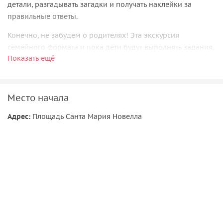
детали, разгадывать загадки и получать наклейки за
правильные ответы.
Конечно, не забудем о родителях! Эта экскурсия
семейного формата и пока дети будут выполнять задания,
Показать ещё
родители узнают множество интересных фактов о городе.
Место начала
Адрес:
Площадь Санта Мария Новелла