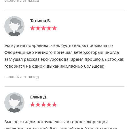
около 6 лет назад
Татьяна В.
Экскурсия понравилась,как будто вновь побывала со
Флоренции,но немного помешал ветер,который иногда
заглушал рассказ экскурсовода. Время прошло быстро,как
говорится на одном дыхании.Спасибо большое))
около 6 лет назад
Елена Д.
Вместе с гидом погружаешься в город. Флоренция
ошеломила красотой. Это - живой музей под открытым