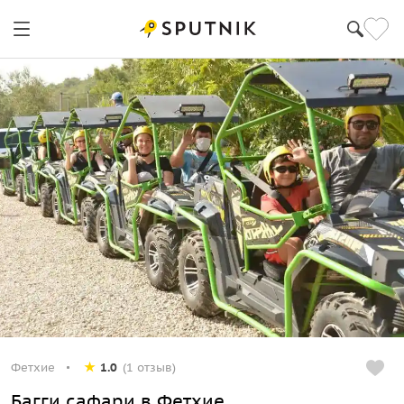
Фетхие
1.0
(1 отзыв)
Багги сафари в Фетхие