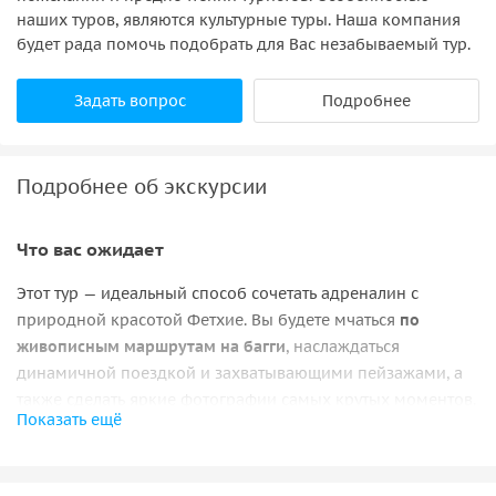
наших туров, являются культурные туры. Наша компания
будет рада помочь подобрать для Вас незабываемый тур.
Задать вопрос
Подробнее
Подробнее об экскурсии
Что вас ожидает
Этот тур — идеальный способ сочетать адреналин с
природной красотой Фетхие. Вы будете мчаться
по
живописным маршрутам на багги
, наслаждаться
динамичной поездкой и захватывающими пейзажами, а
также
сделать яркие фотографии самых крутых моментов.
Показать ещё
С нами безопасно
В команде работают только
опытные инструкторы
,