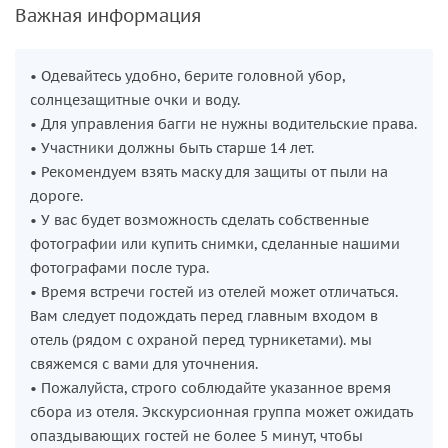
Важная информация
которые помогут вам освоиться с багги, дадут полезные
советы и обеспечат безопасность на протяжении всего
путешествия. Мы проведем
подробный инструктаж,
• Одевайтесь удобно, берите головной убор,
ответим на все вопросы и поддержим вас в пути.
солнцезащитные очки и воду.
• Для управления багги не нужны водительские права.
Начало сафари на багги
• Участники должны быть старше 14 лет.
Теперь пришло время проявить себя за рулем багги! Вас
• Рекомендуем взять маску для защиты от пыли на
ждет
поездка по бездорожью
, где вы почувствуете всю
дороге.
мощь скорости, увидите
невероятные виды
и насладитесь
• У вас будет возможность сделать собственные
чистым воздухом Фетхие. Водопады воды, взлетающие
фотографии или купить снимки, сделанные нашими
из-под колес, добавят еще больше азарта в это
фотографами после тура.
приключение.
• Время встречи гостей из отелей может отличаться.
Вам следует подождать перед главным входом в
отель (рядом с охраной перед турникетами). мы
свяжемся с вами для уточнения.
• Пожалуйста, строго соблюдайте указанное время
сбора из отеля. Экскурсионная группа может ожидать
опаздывающих гостей не более 5 минут, чтобы