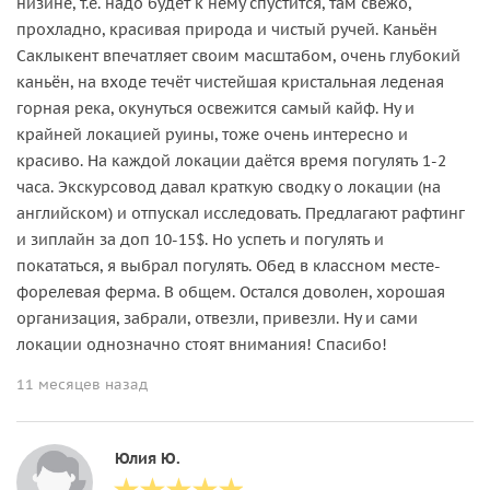
низине, т.е. надо будет к нему спустится, там свежо,
прохладно, красивая природа и чистый ручей. Каньён
Саклыкент впечатляет своим масштабом, очень глубокий
каньён, на входе течёт чистейшая кристальная леденая
горная река, окунуться освежится самый кайф. Ну и
крайней локацией руины, тоже очень интересно и
красиво. На каждой локации даётся время погулять 1-2
часа. Экскурсовод давал краткую сводку о локации (на
английском) и отпускал исследовать. Предлагают рафтинг
и зиплайн за доп 10-15$. Но успеть и погулять и
покататься, я выбрал погулять. Обед в классном месте-
форелевая ферма. В общем. Остался доволен, хорошая
организация, забрали, отвезли, привезли. Ну и сами
локации однозначно стоят внимания! Спасибо!
11 месяцев назад
Юлия Ю.