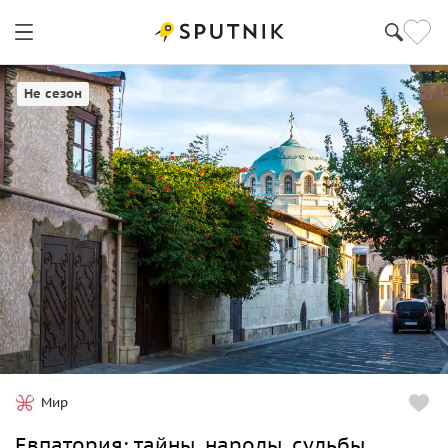
Евпатория
Не сезон
Мир
Евпатория: тайны, народы, судьбы.