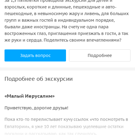
За 1,5 пятилетки проводила экскурсии для детей и
взрослых, короткие и длинные, пешеходные и авто-
пешеходные, в невыносимую жару и ливень, для больших
групп и важных гостей в индивидуальном порядке,
бывали даже иностранцы. На счету не одна пара
востроженных глаз, приглашения приезжать в гости, а так
же руки и сердца. Поделитесь своими впечатлениями?
Задать вопрос
Подробнее
Подробнее об экскурсии
«Малый Иерусалим»
Приветствую, дорогие друзья!
Пока кто‑то перелистывает кучу ссылок «что посмотреть в
Евпатории», я уже 10 лет показываю уцелевшие остатки
роскоши и рассказываю, как так случилось.