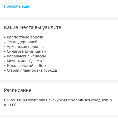
Показать ещё
Приглашаю прогуляться с дипломированным гидом по
улочкам старой Евпатории — по маршруту «Малый
Иерусалим».
Какие места вы увидите
Знаковые места
• Крепостные ворота
• Текие дервишей
В ходе экскурсии мы познакомимся с храмами различных
• Армянская церковь
религий, оставим записку в Стене Плача, найдём хаммам и
• Синагога Егия-Капай
• Караимские кенассы
отыщем выход из лабиринта улиц, используя ориентиры
• Мечеть Хан-Джами
средневековья.
• Николаевский собор
• Старая планировка города
Расписание
С 1 сентября групповая экскурсия проводится ежедневно
в 11.00