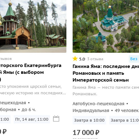
тзывов
Без
5.0
3 отзыва
торского Екатеринбурга
Ганина Яма: последние дн
й Ямы (с выбором
Романовых и память
)
Императорской семьи
сто упокоения царской семьи,
Ганина Яма — место памяти се
ическую историю их последних
Романовых.
желании побывать на обзорной
пешеходная
Автобусно-пешеходная
сборная
до 6 ч.
Индивидуальная
49 человек
11:00
Пт, 14 авг, 11:00
Завтра в 10:00
Завтра в 11:0
0
₽
17
000
₽
за экскурсию