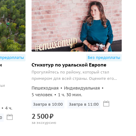
 предоплаты
Без предоплаты
и
Стихотур по уральской Европе
Прогуляйтесь по району, который стал
примером для всей страны. Оцените его
стиль и продуманность и насладитесь его
мьи
Пешеходная
Индивидуальная
красотой через поэзию.
5 человек
1 ч. 30 мин.
Завтра в 10:00
Завтра в 11:00
4 ч.
2
500
₽
0
за экскурсию