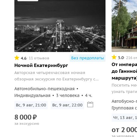
5.0
216 о
Без предоплаты
4.6
11 отзывов
От импера
Ночной Екатеринбург
до Ганино
Авторская четырехчасовая ночная
маршрута
обзорная экскурсия по Екатеринбургу с
Посетить ме
посещением смотровой площадки.
Автомобильно-пешеходная
узнать траг
Индивидуальная
3 человека
4 ч.
дней и при 
Автобусно-
по городу.
Вс, 9 авг, 21:00
Вс, 9 авг, 22:00
Групповая 
8
000
₽
Чт, 13 авг, 
за экскурсию
от
2
00
за человека