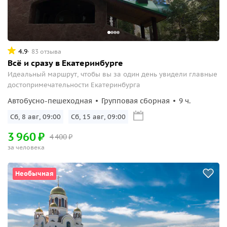
4.9
83 отзыва
Всё и сразу в Екатеринбурге
Идеальный маршрут, чтобы вы за один день увидели главные
достопримечательности Екатеринбурга
Автобусно-пешеходная
Групповая сборная
9 ч.
Сб, 8 авг, 09:00
Сб, 15 авг, 09:00
3
960
₽
4
400
₽
за человека
Необычная