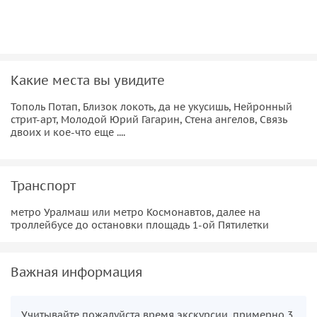
бараке в тридцатые годы, а в "лихие 90-е" ходить по
улицам Уралмаша. Бросим взгляд на бывшую гостиницу
"Мадрид", Фабрику — кухню и "Дворянское гнездо". Узнаем,
как живется символу района "Белой Башне" и многое
другое.
Какие места вы увидите
Тополь Потап, Близок локоть, да не укусишь, Нейронный
стрит-арт, Молодой Юрий Гагарин, Стена ангелов, Связь
двоих и кое-что еще ....
Транспорт
метро Уралмаш или метро Космонавтов, далее на
троллейбусе до остановки площадь 1-ой Пятилетки
Важная информация
Учитывайте пожалуйста время экскурсии, примерно 3