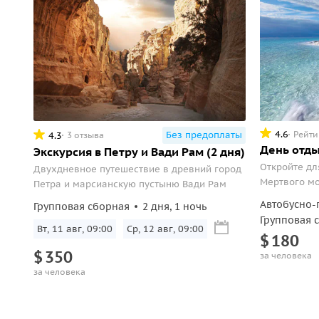
4.6
Рейти
Без предоплаты
4.3
3 отзыва
День отды
Экскурсия в Петру и Вади Рам (2 дня)
Откройте дл
Двухдневное путешествие в древний город
Мертвого мо
Петра и марсианскую пустыню Вади Рам
обогащаясь
Автобусно-
Групповая сборная
2 дня, 1 ночь
минералами
Групповая 
Вт, 11 авг, 09:00
Ср, 12 авг, 09:00
$
180
$
350
за человека
за человека