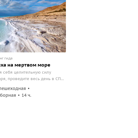
нг гида
ха на мертвом море
я себя целительную силу
ря, проведите весь день в СПА,
 полезными микроэлементами и
пешеходная
.
сборная
14 ч.