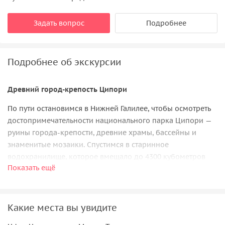
Задать вопрос
Подробнее
Подробнее об экскурсии
Древний город-крепость Ципори
По пути остановимся в Нижней Галилее, чтобы осмотреть
достопримечательности национального парка Ципори —
руины города-крепости, древние храмы, бассейны и
знаменитые мозаики. Спустимся в старинное
водохранилище, которое вмещало до 4300 кубометров
Показать ещё
воды. Прогуляемся по римским улицам, которые
появились здесь во II веке нашей эры.
Синагоги Цфата
Какие места вы увидите
Побродим по извилистым улочкам, ведущим к вершине