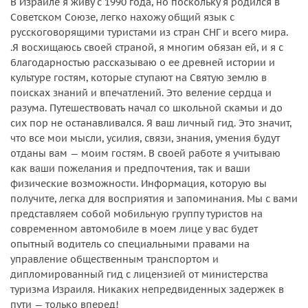
В Израиле я живу с 1990 года, но поскольку я родился в
Советском Союзе, легко нахожу общий язык с
русскоговорящими туристами из стран СНГ и всего мира.
.Я восхищаюсь своей страной, я многим обязан ей, и я с
благодарностью рассказываю о ее древней истории и
культуре гостям, которые ступают на Святую землю в
поисках знаний и впечатлений. Это веление сердца и
разума. Путешествовать начал со школьной скамьи и до
сих пор не останавливался. Я ваш личный гид. Это значит,
что все мои мысли, усилия, связи, знания, умения будут
отданы вам — моим гостям. В своей работе я учитываю
как ваши пожелания и предпочтения, так и ваши
физические возможности. Информация, которую вы
получите, легка для восприятия и запоминания. Мы с вами
представляем собой мобильную группу туристов на
современном автомобиле в моем лице у вас будет
опытный водитель со специальными правами на
управление общественным транспортом и
дипломированный гид с лицензией от министерства
туризма Израиля. Никаких непредвиденных задержек в
пути — только вперед!