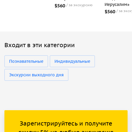
Иерусалим»
$560
за экскурсию
$560
за экс
Входит в эти категории
Познавательные
Индивидуальные
Экскурсии выходного дня
Зарегистрируйтесь и получите