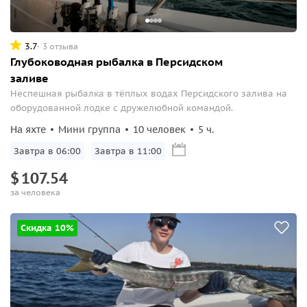
3.7
3 отзыва
Глубоководная рыбалка в Персидском
заливе
Неспешная рыбалка в тёплых водах Персидского залива на
оборудованной лодке с дружелюбной командой.
На яхте
Мини группа
10 человек
5 ч.
Завтра в 06:00
Завтра в 11:00
$
107.54
за человека
Скидка 10%