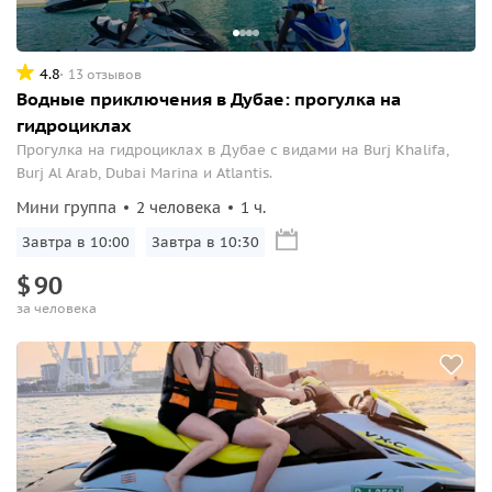
4.8
13 отзывов
Водные приключения в Дубае: прогулка на
гидроциклах
Прогулка на гидроциклах в Дубае с видами на Burj Khalifa,
Burj Al Arab, Dubai Marina и Atlantis.
Мини группа
2 человека
1 ч.
Завтра в 10:00
Завтра в 10:30
$
90
за человека