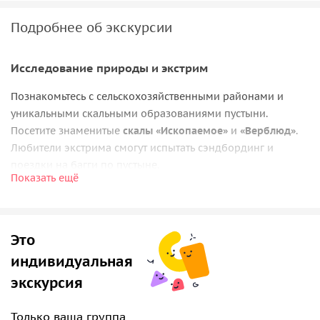
Подробнее об экскурсии
Исследование природы и экстрим
Познакомьтесь с сельскохозяйственными районами и
уникальными скальными образованиями пустыни.
Посетите знаменитые
скалы «Ископаемое»
и
«Верблюд»
.
Любители экстрима смогут испытать сэндбординг и
поездки на багги по пустыне.
Показать ещё
Культура и вечерние развлечения
Отправьтесь в
Археологический музей Шарджи
, где
Это
история и культура сливаются. Насладитесь закатом, делая
фотографии живописных видов, а вечером —
индивидуальная
сопровождаемый гидом просмотр звёзд и традиционный
экскурсия
ужин в кафе Mleiha.
Только ваша группа