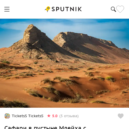
5.0
TicketsS TicketsS
(3 отзыва)
Сафари в пустыне Млейха с