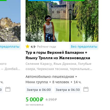
 предоплаты
Без предоплаты
4.9
Рейтинг гида
Тур в горы Верхней Балкарии +
Языку Тролля из Железноводска
ного
Селение Карасу, Язык Дракона, Голубые
 — Домбай.
озера, Черекская теснина, термальные
путь, среди
источники Аушигер Сити и замок Шато-
Автомобильно-пешеходная
приведет вас
Эркен за один день из Железноводска!
 ч.
Мини группа
8 человек
14 ч.
0
Завтра в 06:00
Завтра в 06:30
5
000
₽
6
250
₽
за человека