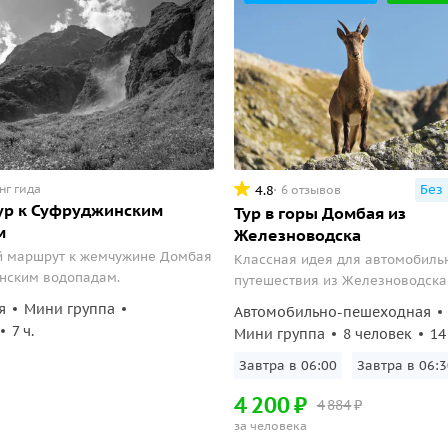
нг гида
Без
4.8
6 отзывов
ур к Суфруджинским
Тур в горы Домбая из
м
Железноводска
 маршрут к жемчужине Домбая
Классная идея для автомобиль
нским водопадам.
путешествия из Железноводска
Вам наверняка понравится этот 
я
Мини группа
Автомобильно-пешеходная
гор и ярких панорам, который 
7 ч.
Мини группа
8 человек
14
к знаменитому курорту.
Завтра в 06:00
Завтра в 06:3
4
200
₽
4
884
₽
за человека