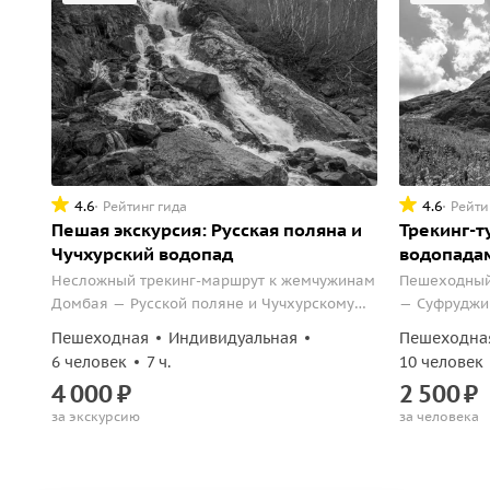
4.6
4.6
Рейтинг гида
Рейти
Пешая экскурсия: Русская поляна и
Трекинг-т
Чучхурский водопад
водопада
Несложный трекинг-маршрут к жемчужинам
Пешеходный
Домбая — Русской поляне и Чучхурскому
— Суфруджи
водопаду.
Пешеходная
Индивидуальная
Пешеходна
6 человек
7 ч.
10 человек
4
000
₽
2
500
₽
за экскурсию
за человека