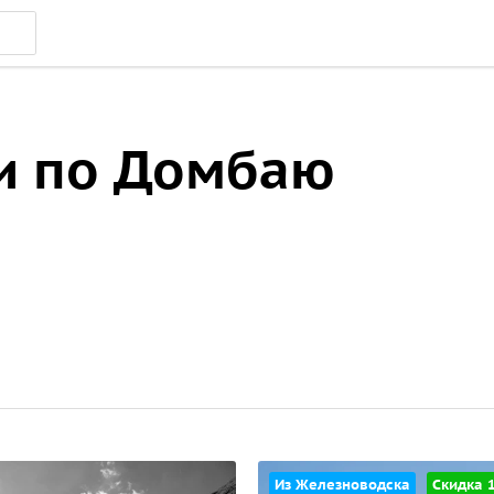
и по Домбаю
Из Железноводска
Скидка 