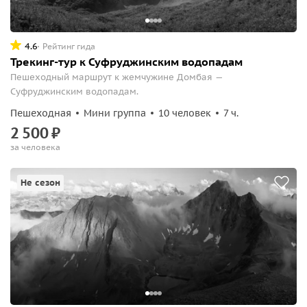
4.6
Рейтинг гида
Трекинг-тур к Суфруджинским водопадам
Пешеходный маршрут к жемчужине Домбая —
Суфруджинским водопадам.
Пешеходная
Мини группа
10 человек
7 ч.
2
500
₽
за человека
Не сезон