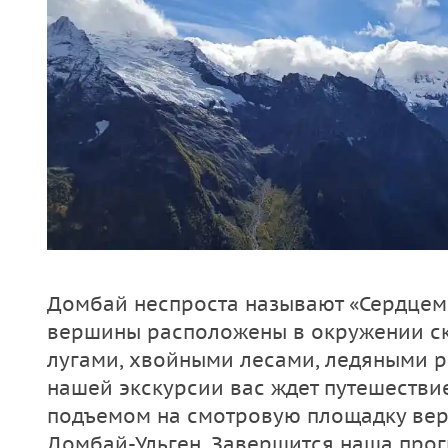
Домбай неспроста называют «Сердцем 
вершины расположены в окружении с
лугами, хвойными лесами, ледяными р
нашей экскурсии вас ждет путешестви
подъемом на смотровую площадку ве
Домбай-Ульген. Завершится наша про