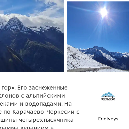
гор». Его заснеженные
клонов с альпийскими
еками и водопадами. На
е по Карачаево-Черкесии с
Edelveys
ршины-четырехтысячника
грамма купанием в