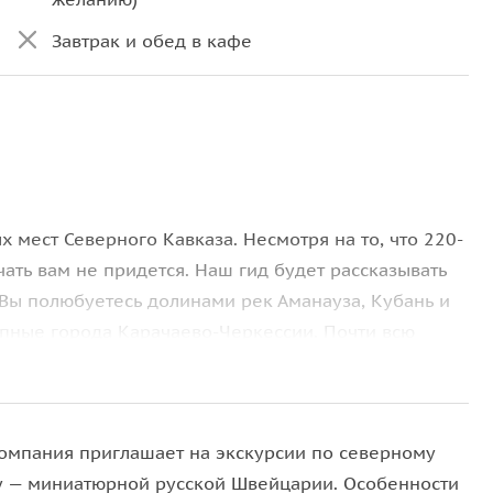
Завтрак и обед в кафе
х мест Северного Кавказа. Несмотря на то, что 220-
чать вам не придется. Наш гид будет рассказывать
 Вы полюбуетесь долинами рек Аманауза, Кубань и
упные города Карачаево-Черкессии. Почти всю
ые мы проезжаем, экскурсовод знает множество
двигали
Шоанский храм Георгия Победоносца
и
омпания приглашает на экскурсии по северному
ориала, защитникам перевалов Кавказа в годы
у — миниатюрной русской Швейцарии. Особенности