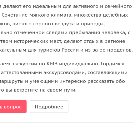
х временах вам также расскажет наш гид.
а делают его идеальным для активного и семейного
. Сочетание мягкого климата, множества целебных
 в местном кафе, где вы попробуете свежие хычины
ков, чистого горного воздуха и природы,
льно отмеченной следами пребывания человека, с
твом исторических мест, делают отдых в регионе
ательным для туристов России и из-за ее пределов.
селение Домбай, расположенное в
Тебердинском
й дороге на Домбай-Ульген, или «убитый зубр», что
аем экскурсии по КМВ индивидуально. Гордимся
 4046 метров, но мы заберемся не на самую
 аттестованными экскурсоводами, составляющими
 смотровую площадку на высоте 3212 метров.
маршруты и умеющими интересно рассказать обо
то вы встретите на своем пути.
инется головокружительный пейзаж. Вы увидите
кая, Софруджу, Сулахат, Ине и Алибека, а также
ь вопрос
Подробнее
и ущелья.
те пообедать с видом на горы, а на местном рынке
аботы: одежду, варенья, мед и травяные сборы,