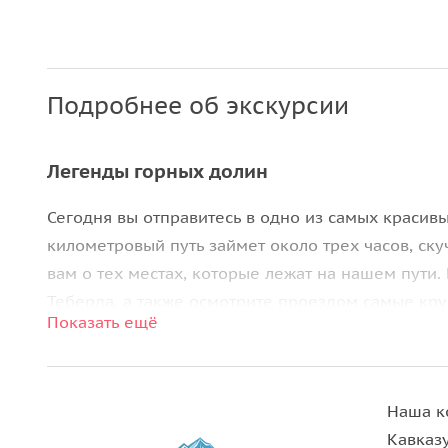
Подробнее об экскурсии
Легенды горных долин
Сегодня вы отправитесь в одно из самых красивы
километровый путь займет около трех часов, ску
вам о тех местах, которые лежат на нашем пути.
Теберда, а также осмотрите проездом самые кр
Показать ещё
дорогу вам будет виден красавец
Эльбрус
.
Кроме увлекательного рассказа о местах, котор
историй тех, кто здесь жил. Вы узнаете, как воз
Наша к
Сентинский храм X века. Проеследуем мимо мем
Кавказ