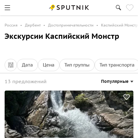
Россия
Дербент
Достопримечательности
Каспийский Монстр
Экскурсии Каспийский Монстр
Дата
Цена
Тип группы
Тип транспорта
13 предложений
Популярные