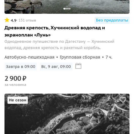
Без предоплаты
4.9
151 отзыв
Древняя крепость, Хучнинский водопад и
экраноплан «Лунь»
Однодневное путешествие по Дагестану — Хучнинский
водопад, древняя крепость и ракетный корабль.
Автобусно-пешеходная
Групповая сборная
7 ч.
Завтра в 09:00
Вс, 9 авг, 09:00
2
900
₽
за человека
Не сезон