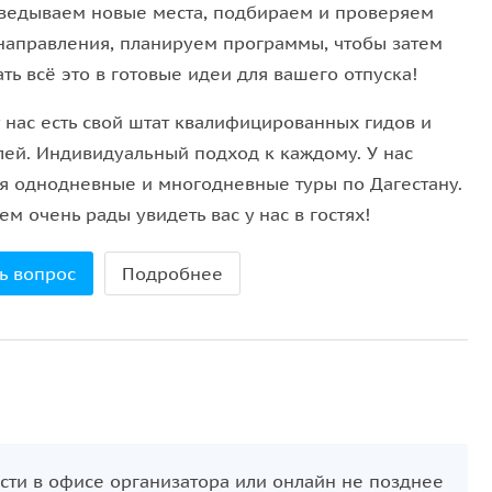
ведываем новые места, подбираем и проверяем
направления, планируем программы, чтобы затем
ечательности Дагестана. На берегу Каспийского
ть всё это в готовые идеи для вашего отпуска!
»
, который американская разведка нарекла
ли как перспективное оружие будущего, а что с
у нас есть свой штат квалифицированных гидов и
лей. Индивидуальный подход к каждому. У нас
я однодневные и многодневные туры по Дагестану.
м очень рады увидеть вас у нас в гостях!
ь вопрос
Подробнее
сти в офисе организатора или онлайн не позднее