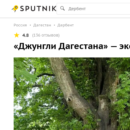
Россия
Дагестан
Дербент
4.8
(136 отзывов)
«Джунгли Дагестана» — эк