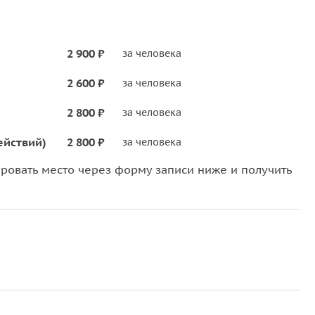
2 900 ₽
за человека
2 600 ₽
за человека
2 800 ₽
за человека
ействий)
2 800 ₽
за человека
овать место через форму записи ниже и получить