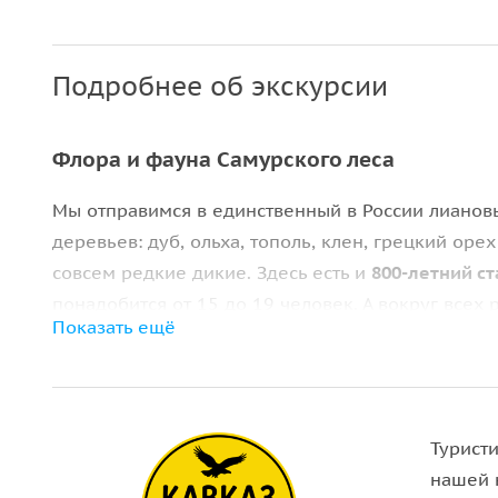
Подробнее об экскурсии
Флора и фауна Самурского леса
Мы отправимся в единственный в России лиановы
деревьев: дуб, ольха, тополь, клен, грецкий оре
совсем редкие дикие. Здесь есть и
800-летний с
понадобится от 15 до 19 человек. А вокруг всех
Показать ещё
закрывая густой листвой солнечный свет.
Реликтовый
Самурский лес
спрятал под своей се
выдры, лесные кошки и камышовые коты, среди
них занесены в Красную Книгу.
Туристи
нашей 