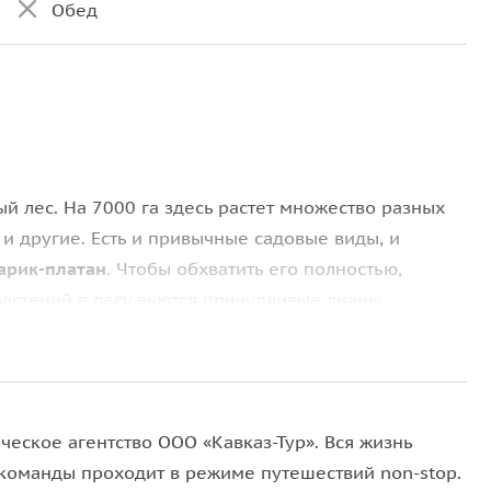
Обед
й лес. На 7000 га здесь растет множество разных
х и другие. Есть и привычные садовые виды, и
тарик-платан
. Чтобы обхватить его полностью,
 растений в лесу вьются причудливые лианы,
нью множество животных, птиц и рыб. Здесь водятся
земноморские черепахи и другие. Некоторые из
ческое агентство ООО «Кавказ-Тур». Вся жизнь
команды проходит в режиме путешествий non-stop.