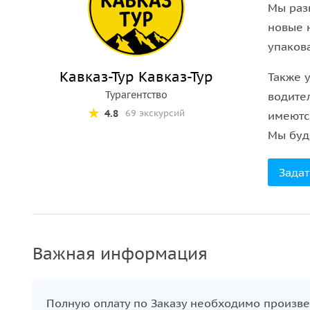
Памятник современности
Мы раз
новые 
А после мы отправимся к современной достоприм
упакова
моря расположился
советский экраноплан «Лунь
«Каспийским монстром». В СССР его проектирова
Кавказ-Тур Кавказ-Тур
Также 
ним стало сейчас — увидите сами.
Турагентство
водите
4.8
69 экскурсий
имеютс
Мы буде
Задат
Важная информация
Полную оплату по Заказу необходимо произве